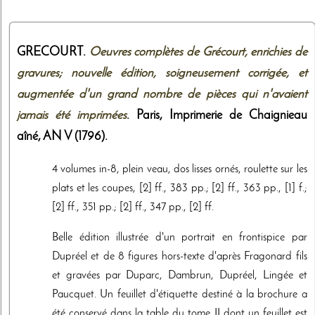
GRECOURT.
Oeuvres complètes de Grécourt, enrichies de
gravures; nouvelle édition, soigneusement corrigée, et
augmentée d'un grand nombre de pièces qui n'avaient
jamais été imprimées
. Paris,
Imprimerie de Chaignieau
aîné
,
AN V (1796)
.
4 volumes in-8, plein veau, dos lisses ornés, roulette sur les
plats et les coupes, [2] ff., 383 pp.; [2] ff., 363 pp., [1] f.;
[2] ff., 351 pp.; [2] ff., 347 pp., [2] ff.
Belle édition illustrée d'un portrait en frontispice par
Dupréel et de 8 figures hors-texte d'après Fragonard fils
et gravées par Duparc, Dambrun, Dupréel, Lingée et
Paucquet. Un feuillet d'étiquette destiné à la brochure a
été conservé dans la table du tome II dont un feuillet est