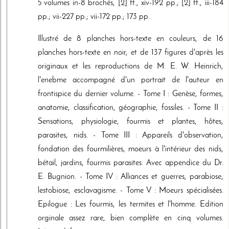
5 volumes in-8 brochés, [2] ff., xiv-192 pp.; [2] ff., iii-184
pp.; vii-227 pp.; vii-172 pp.; 173 pp.
Illustré de 8 planches hors-texte en couleurs, de 16
planches hors-texte en noir, et de 137 figures d'après les
originaux et les reproductions de M. E. W. Heinrich,
l'enebme accompagné d'un portrait de l'auteur en
frontispice du dernier volume. - Tome I : Genèse, formes,
anatomie, classification, géographie, fossiles. - Tome II :
Sensations, physiologie, fourmis et plantes, hôtes,
parasites, nids. - Tome III : Appareils d'observation,
fondation des fourmilières, moeurs à l'intérieur des nids,
bétail, jardins, fourmis parasites. Avec appendice du Dr.
E. Bugnion. - Tome IV : Alliances et guerres, parabiose,
lestobiose, esclavagisme. - Tome V : Moeurs spécialisées.
Epilogue : Les fourmis, les termites et l'homme. Edition
orginale assez rare, bien complète en cinq volumes.