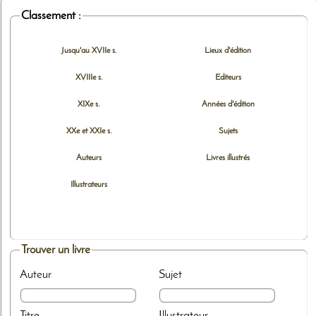
Classement :
Jusqu'au XVIIe s.
Lieux d'édition
XVIIIe s.
Editeurs
XIXe s.
Années d'édition
XXe et XXIe s.
Sujets
Auteurs
Livres illustrés
Illustrateurs
Trouver un livre
Auteur
Sujet
Titre
Illustrateur