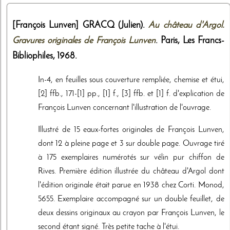
[François Lunven]
GRACQ (Julien).
Au château d'Argol.
Gravures originales de François Lunven
. Paris,
Les Francs-
Bibliophiles
,
1968
.
In-4, en feuilles sous couverture rempliée, chemise et étui,
[2] ffb., 171-[1] pp., [1] f., [3] ffb. et [1] f. d'explication de
François Lunven concernant l'illustration de l'ouvrage.
Illustré de 15 eaux-fortes originales de François Lunven,
dont 12 à pleine page et 3 sur double page. Ouvrage tiré
à 175 exemplaires numérotés sur vélin pur chiffon de
Rives. Première édition illustrée du château d'Argol dont
l'édition originale était parue en 1938 chez Corti. Monod,
5655. Exemplaire accompagné sur un double feuillet, de
deux dessins originaux au crayon par François Lunven, le
second étant signé. Très petite tache à l'étui.