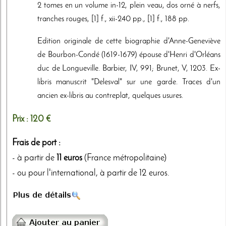
2 tomes en un volume in-12, plein veau, dos orné à nerfs,
tranches rouges, [1] f., xii-240 pp., [1] f., 188 pp.
Edition originale de cette biographie d'Anne-Geneviève
de Bourbon-Condé (1619-1679) épouse d'Henri d'Orléans
duc de Longueville. Barbier, IV, 991; Brunet, V, 1203. Ex-
libris manuscrit "Delesval" sur une garde. Traces d'un
ancien ex-libris au contreplat, quelques usures.
Prix :
120 €
Frais de port :
- à partir de
11 euros
(France métropolitaine)
- ou pour l'international, à partir de 12 euros.