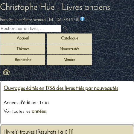
Christophe Hüe - Livres anciens
Paris 9e, 1 rue Pierre Semard
- Tel. :
06 17 93 27 81
Accueil
Catalogue
Thèmes
Nouveautés
Recherche
Vendre
Ouvrages édités en 1738 des livres triés par nouveautés
Années d'édition : 1738.
Voir toutes les
années
.
1 livre(s) trouvés (Résultats 1 à 1)
[1]