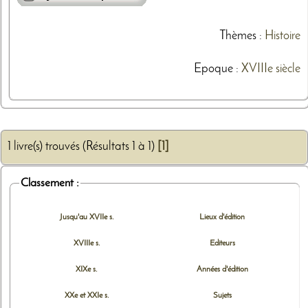
Thèmes
:
Histoire
Epoque :
XVIIIe siècle
1 livre(s) trouvés (Résultats 1 à 1)
[1]
Classement :
Jusqu'au XVIIe s.
Lieux d'édition
XVIIIe s.
Editeurs
XIXe s.
Années d'édition
XXe et XXIe s.
Sujets