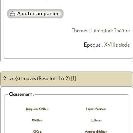
Thèmes
:
Littérature
Théâtre
Epoque :
XVIIIe siècle
2 livre(s) trouvés (Résultats 1 à 2)
[1]
Classement :
Jusqu'au XVIIe s.
Lieux d'édition
XVIIIe s.
Editeurs
XIXe s.
Années d'édition