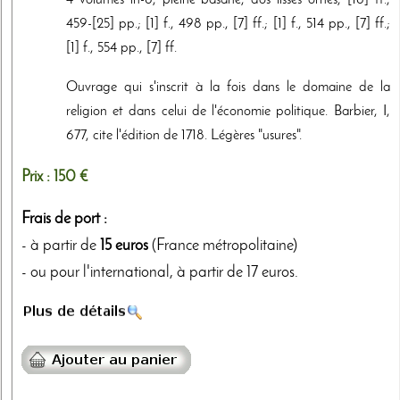
4 volumes in-8, pleine basane, dos lisses ornés, [16] ff.,
459-[25] pp.; [1] f., 498 pp., [7] ff.; [1] f., 514 pp., [7] ff.;
[1] f., 554 pp., [7] ff.
Ouvrage qui s'inscrit à la fois dans le domaine de la
religion et dans celui de l'économie politique. Barbier, I,
677, cite l'édition de 1718. Légères "usures".
Prix :
150 €
Frais de port :
- à partir de
15 euros
(France métropolitaine)
- ou pour l'international, à partir de 17 euros.