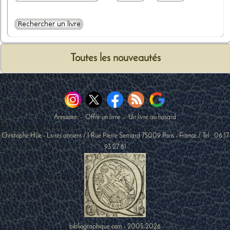
Toutes les nouveautés
Annuaire
-
Offrir un livre
-
Un livre au hasard
Christophe Hüe - Livres anciens
/
1 Rue Pierre Semard
75009
Paris
-
France
/ Tel :
06 17
93 27 81
bibliographique.com - 2005-2026