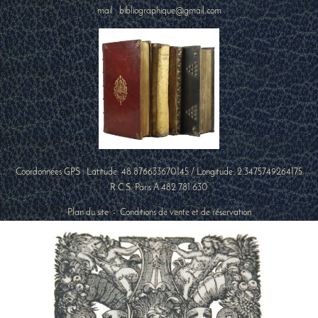
mail : bibliographique@gmail.com
Coordonnées GPS : Latitude:
48.876633670145
/ Longitude:
2.3475749264175
R.C.S. Paris A 482 781 630
Plan du site
-
Conditions de vente et de réservation