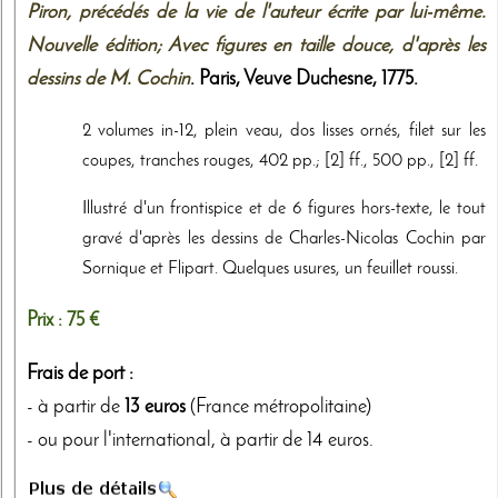
Piron, précédés de la vie de l'auteur écrite par lui-même.
Nouvelle édition; Avec figures en taille douce, d'après les
dessins de M. Cochin
. Paris,
Veuve Duchesne
,
1775
.
2 volumes in-12, plein veau, dos lisses ornés, filet sur les
coupes, tranches rouges, 402 pp.; [2] ff., 500 pp., [2] ff.
Illustré d'un frontispice et de 6 figures hors-texte, le tout
gravé d'après les dessins de Charles-Nicolas Cochin par
Sornique et Flipart. Quelques usures, un feuillet roussi.
Prix :
75 €
Frais de port :
- à partir de
13 euros
(France métropolitaine)
- ou pour l'international, à partir de 14 euros.