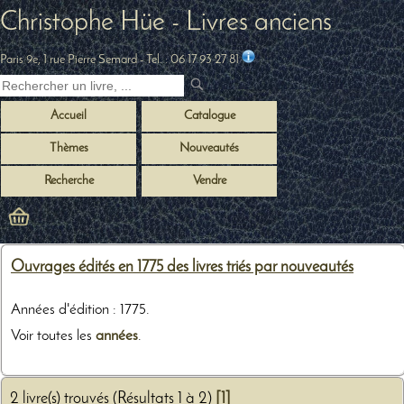
Christophe Hüe - Livres anciens
Paris 9e, 1 rue Pierre Semard
- Tel. :
06 17 93 27 81
Accueil
Catalogue
Thèmes
Nouveautés
Recherche
Vendre
Ouvrages édités en 1775 des livres triés par nouveautés
Années d'édition : 1775.
Voir toutes les
années
.
2 livre(s) trouvés (Résultats 1 à 2)
[1]