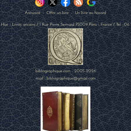
Annuaire
-
Offrir un livre
-
Un livre au hasard
 Hüe - Livres anciens
/
1 Rue Pierre Semard
75009
Paris
-
France
/ Tel :
06 
bibliographique.com - 2005-2026
mail : bibliographique@gmail.com