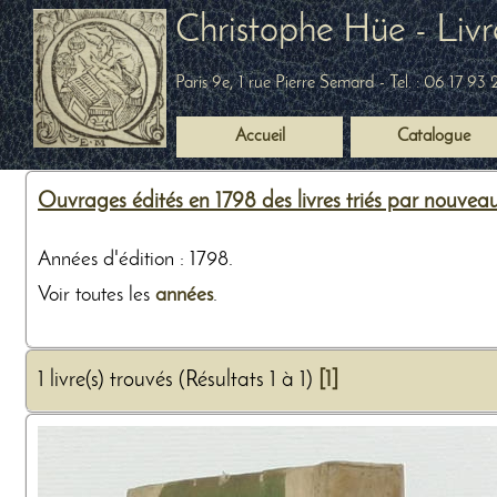
Christophe Hüe - Livr
Paris 9e, 1 rue Pierre Semard
- Tel. :
06 17 93 
Accueil
Catalogue
Ouvrages édités en 1798 des livres triés par nouvea
Années d'édition : 1798.
Voir toutes les
années
.
1 livre(s) trouvés (Résultats 1 à 1)
[1]