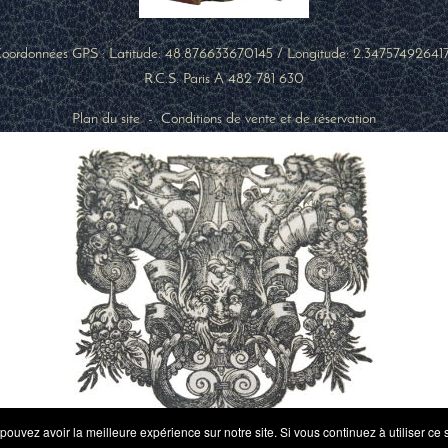
oordonnées GPS : Latitude:
48.876633670145
/ Longitude:
2.34757492641
R.C.S. Paris A 482 781 630
Plan du site
-
Conditions de vente et de réservation
 pouvez avoir la meilleure expérience sur notre site. Si vous continuez à utiliser 