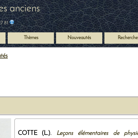
es anciens
27 81
Thèmes
Nouveautés
Recherche
utés
COTTE (L.).
Leçons élémentaires de physi