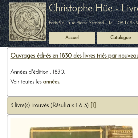
Christophe Hüe - Livr
Paris 9e, 1 rue Pierre Semard
- Tel. :
06 17 93 
Accueil
Catalogue
Ouvrages édités en 1830 des livres triés par nouvea
Années d'édition : 1830.
Voir toutes les
années
.
3 livre(s) trouvés (Résultats 1 à 3)
[1]