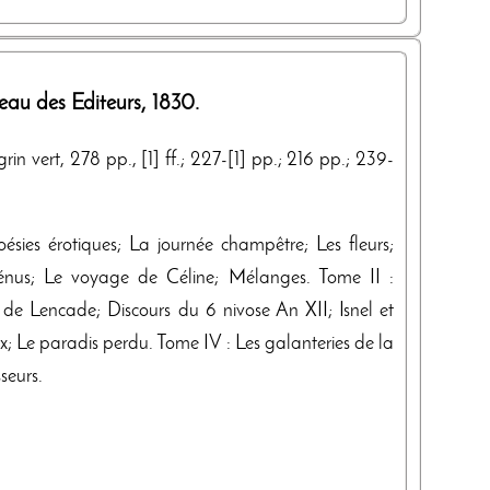
eau des Editeurs
,
1830
.
in vert, 278 pp., [1] ff.; 227-[1] pp.; 216 pp.; 239-
ésies érotiques; La journée champêtre; Les fleurs;
énus; Le voyage de Céline; Mélanges. Tome II :
e Lencade; Discours du 6 nivose An XII; Isnel et
; Le paradis perdu. Tome IV : Les galanteries de la
seurs.