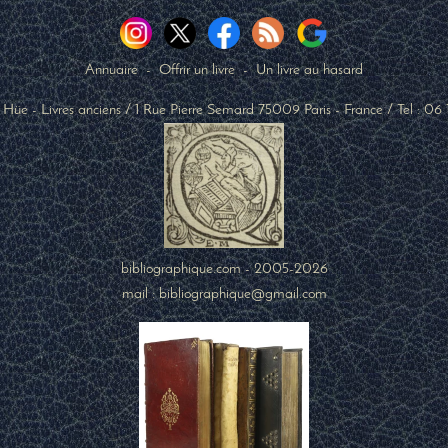
Annuaire
-
Offrir un livre
-
Un livre au hasard
 Hüe - Livres anciens
/
1 Rue Pierre Semard
75009
Paris
-
France
/ Tel :
06 
bibliographique.com - 2005-2026
mail : bibliographique@gmail.com