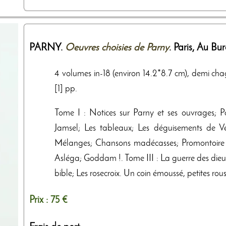
PARNY.
Oeuvres choisies de Parny
. Paris,
Au Bur
4 volumes in-18 (environ 14.2*8.7 cm), demi chagr
[1] pp.
Tome I : Notices sur Parny et ses ouvrages; Po
Jamsel; Les tableaux; Les déguisements de V
Mélanges; Chansons madécasses; Promontoire d
Asléga; Goddam !. Tome III : La guerre des dieux
bible; Les rosecroix. Un coin émoussé, petites rous
Prix :
75 €