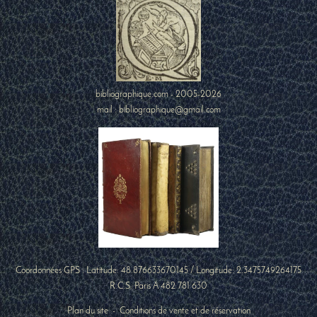
bibliographique.com - 2005-2026
mail : bibliographique@gmail.com
Coordonnées GPS : Latitude:
48.876633670145
/ Longitude:
2.3475749264175
R.C.S. Paris A 482 781 630
Plan du site
-
Conditions de vente et de réservation