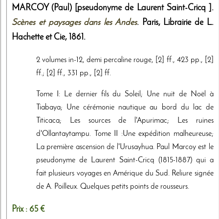
MARCOY (Paul) [pseudonyme de Laurent Saint-Cricq ].
Scènes et paysages dans les Andes
. Paris,
Librairie de L.
Hachette et Cie
,
1861
.
2 volumes in-12, demi percaline rouge, [2] ff., 423 pp., [2]
ff.; [2] ff., 331 pp., [2] ff.
Tome I: Le dernier fils du Soleil; Une nuit de Noël à
Tiabaya; Une cérémonie nautique au bord du lac de
Titicaca; Les sources de l'Apurimac; Les ruines
d'Ollantaytampu. Tome II :Une expédition malheureuse;
La première ascension de l'Urusayhua. Paul Marcoy est le
pseudonyme de Laurent Saint-Cricq (1815-1887) qui a
fait plusieurs voyages en Amérique du Sud. Reliure signée
de A. Poilleux. Quelques petits points de rousseurs.
Prix :
65 €