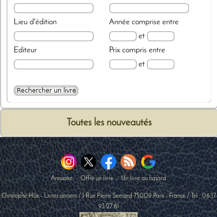
Lieu d'édition
Année
comprise entre
et
Editeur
Prix
compris entre
et
Toutes les nouveautés
Annuaire
-
Offrir un livre
-
Un livre au hasard
Christophe Hüe - Livres anciens
/
1 Rue Pierre Semard
75009
Paris
-
France
/ Tel :
06 17
93 27 81