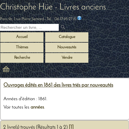
Christophe Hüe - Livres anciens
Paris 9e, 1 rue Pierre Semard
- Tel. :
06 17 93 27 81
Accueil
Catalogue
Thèmes
Nouveautés
Recherche
Vendre
Ouvrages édités en 1861 des livres triés par nouveautés
Années d'édition : 1861.
Voir toutes les
années
.
2 livre(s) trouvés (Résultats 1 à 2)
[1]