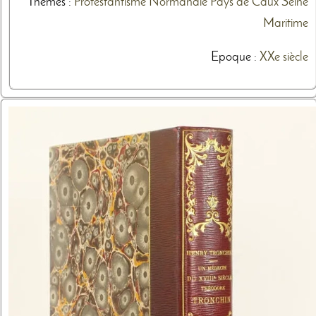
Thèmes
:
Protestantisme
Normandie
Pays de Caux
Seine
Maritime
Epoque :
XXe siècle