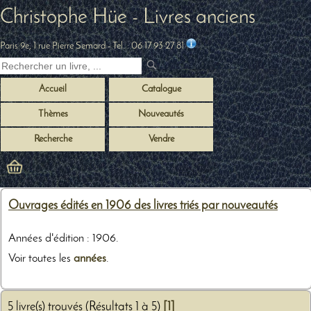
Christophe Hüe - Livres anciens
Paris 9e, 1 rue Pierre Semard
- Tel. :
06 17 93 27 81
Accueil
Catalogue
Thèmes
Nouveautés
Recherche
Vendre
Ouvrages édités en 1906 des livres triés par nouveautés
Années d'édition : 1906.
Voir toutes les
années
.
5 livre(s) trouvés (Résultats 1 à 5)
[1]