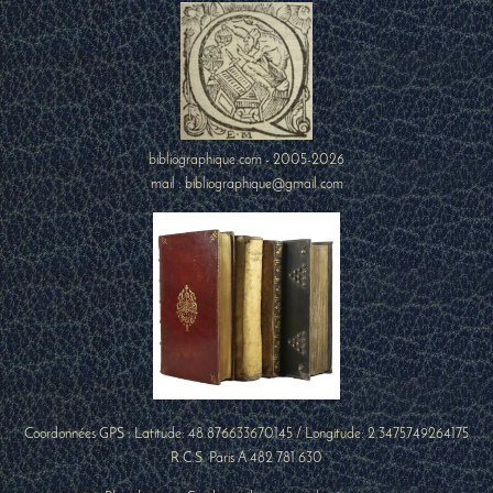
bibliographique.com - 2005-2026
mail : bibliographique@gmail.com
Coordonnées GPS : Latitude:
48.876633670145
/ Longitude:
2.3475749264175
R.C.S. Paris A 482 781 630