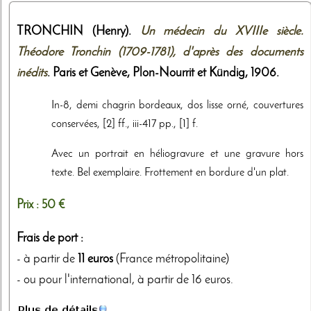
TRONCHIN (Henry).
Un médecin du XVIIIe siècle.
Théodore Tronchin (1709-1781), d'après des documents
inédits
. Paris et Genève,
Plon-Nourrit et Kündig
,
1906
.
In-8, demi chagrin bordeaux, dos lisse orné, couvertures
conservées, [2] ff., iii-417 pp., [1] f.
Avec un portrait en héliogravure et une gravure hors
texte. Bel exemplaire. Frottement en bordure d'un plat.
Prix :
50 €
Frais de port :
- à partir de
11 euros
(France métropolitaine)
- ou pour l'international, à partir de 16 euros.