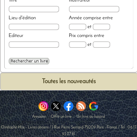
Titre
Illustrateur
Lieu d'édition
Année
comprise entre
et
Editeur
Prix
compris entre
et
Toutes les nouveautés
Annuaire
-
Offrir un livre
-
Un livre au hasard
Christophe Hüe - Livres anciens
/
1 Rue Pierre Semard
75009
Paris
-
France
/ Tel :
06 17
93 27 81