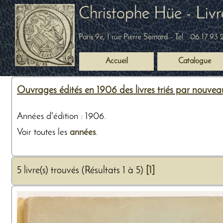
Christophe Hüe - Livr
Paris 9e, 1 rue Pierre Semard
- Tel. :
06 17 93 
Accueil
Catalogue
Ouvrages édités en 1906 des livres triés par nouvea
Années d'édition : 1906.
Voir toutes les
années
.
5 livre(s) trouvés (Résultats 1 à 5)
[1]