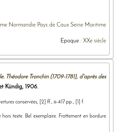
sme
Normandie
Pays de Caux
Seine Maritime
Epoque :
XXe siècle
e. Théodore Tronchin (1709-1781), d'après des
 et Kündig
,
1906
.
ures conservées, [2] ff., iii-417 pp., [1] f.
 hors texte. Bel exemplaire. Frottement en bordure