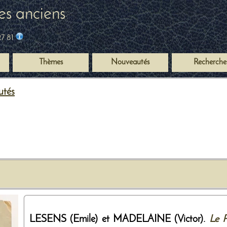
es anciens
27 81
Thèmes
Nouveautés
Recherche
utés
LESENS (Emile) et MADELAINE (Victor).
Le P