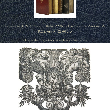
Coordonnées GPS : Latitude:
48.876633670145
/ Longitude:
2.3475749264175
R.C.S. Paris A 482 781 630
Plan du site
-
Conditions de vente et de réservation