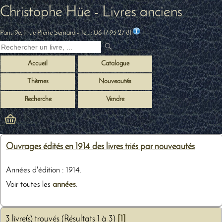
Christophe Hüe - Livres anciens
Paris 9e, 1 rue Pierre Semard
- Tel. :
06 17 93 27 81
Accueil
Catalogue
Thèmes
Nouveautés
Recherche
Vendre
Ouvrages édités en 1914 des livres triés par nouveautés
Années d'édition : 1914.
Voir toutes les
années
.
3 livre(s) trouvés (Résultats 1 à 3)
[1]