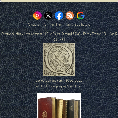
Annuaire
-
Offrir un livre
-
Un livre au hasard
Christophe Hüe - Livres anciens
/
1 Rue Pierre Semard
75009
Paris
-
France
/ Tel :
06 17
93 27 81
bibliographique.com - 2005-2026
mail : bibliographique@gmail.com