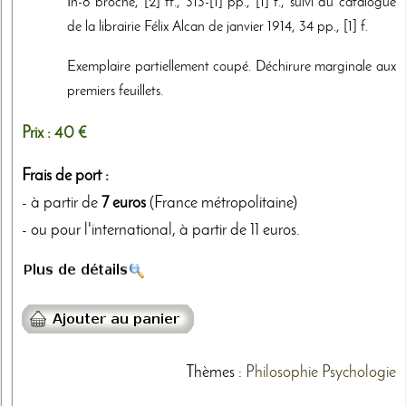
In-8 broché, [2] ff., 313-[1] pp., [1] f., suivi du catalogue
de la librairie Félix Alcan de janvier 1914, 34 pp., [1] f.
Exemplaire partiellement coupé. Déchirure marginale aux
premiers feuillets.
Prix :
40 €
Frais de port :
- à partir de
7 euros
(France métropolitaine)
- ou pour l'international, à partir de 11 euros.
Thèmes
:
Philosophie
Psychologie