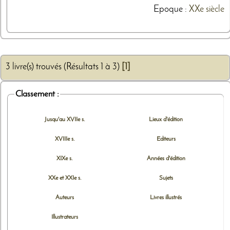
Epoque :
XXe siècle
3 livre(s) trouvés (Résultats 1 à 3)
[1]
Classement :
Jusqu'au XVIIe s.
Lieux d'édition
XVIIIe s.
Editeurs
XIXe s.
Années d'édition
XXe et XXIe s.
Sujets
Auteurs
Livres illustrés
Illustrateurs