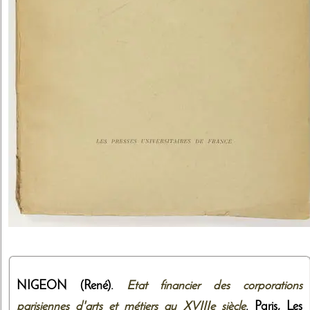
NIGEON (René).
Etat financier des corporations
parisiennes d'arts et métiers au XVIIIe siècle
. Paris,
Les