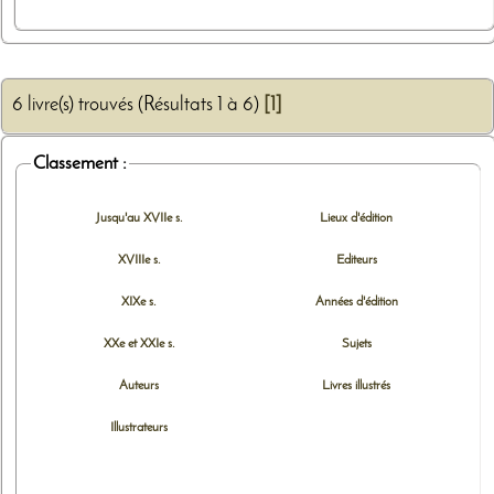
6 livre(s) trouvés (Résultats 1 à 6)
[1]
Classement :
Jusqu'au XVIIe s.
Lieux d'édition
XVIIIe s.
Editeurs
XIXe s.
Années d'édition
XXe et XXIe s.
Sujets
Auteurs
Livres illustrés
Illustrateurs