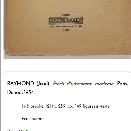
RAYMOND (Jean).
Précis d'urbanisme moderne
. Paris,
Dunod
,
1934
.
In-8 broché, [2] ff., 239 pp., 149 figures in-texte.
Peu courant.