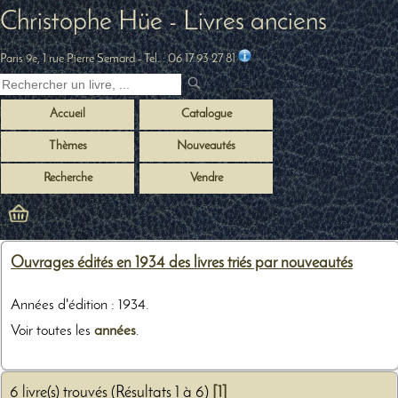
Christophe Hüe - Livres anciens
Paris 9e, 1 rue Pierre Semard
- Tel. :
06 17 93 27 81
Accueil
Catalogue
Thèmes
Nouveautés
Recherche
Vendre
Ouvrages édités en 1934 des livres triés par nouveautés
Années d'édition : 1934.
Voir toutes les
années
.
6 livre(s) trouvés (Résultats 1 à 6)
[1]