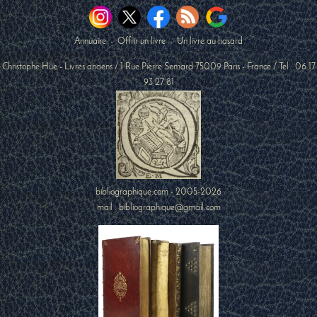
Annuaire
-
Offrir un livre
-
Un livre au hasard
Christophe Hüe - Livres anciens
/
1 Rue Pierre Semard
75009
Paris
-
France
/ Tel :
06 17
93 27 81
bibliographique.com - 2005-2026
mail : bibliographique@gmail.com