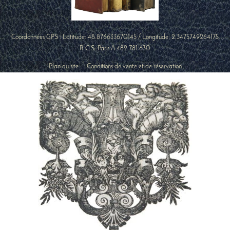
Coordonnées GPS : Latitude:
48.876633670145
/ Longitude:
2.3475749264175
R.C.S. Paris A 482 781 630
Plan du site
-
Conditions de vente et de réservation