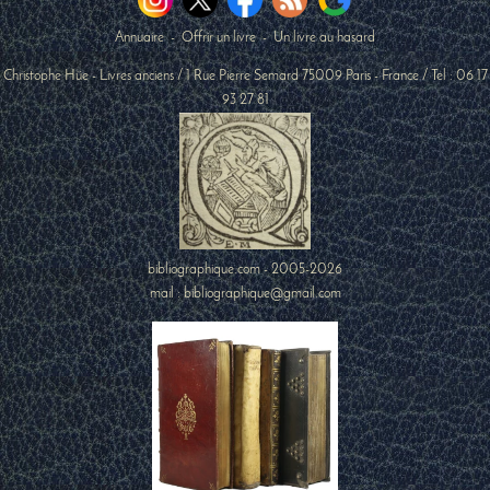
Annuaire
-
Offrir un livre
-
Un livre au hasard
Christophe Hüe - Livres anciens
/
1 Rue Pierre Semard
75009
Paris
-
France
/ Tel :
06 17
93 27 81
bibliographique.com - 2005-2026
mail : bibliographique@gmail.com