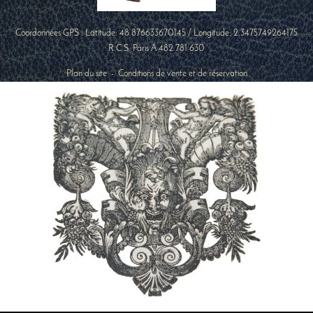
Coordonnées GPS : Latitude:
48.876633670145
/ Longitude:
2.3475749264175
R.C.S. Paris A 482 781 630
Plan du site
-
Conditions de vente et de réservation