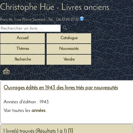
Christophe Hüe - Livres anciens
Paris 9e, 1 rue Pierre Semard
- Tel. :
06 17 93 27 81
Accueil
Catalogue
Thèmes
Nouveautés
Recherche
Vendre
Ouvrages édités en 1943 des livres triés par nouveautés
Années d'édition : 1943.
Voir toutes les
années
.
1 livre(s) trouvés (Résultats 1 à 1)
[1]