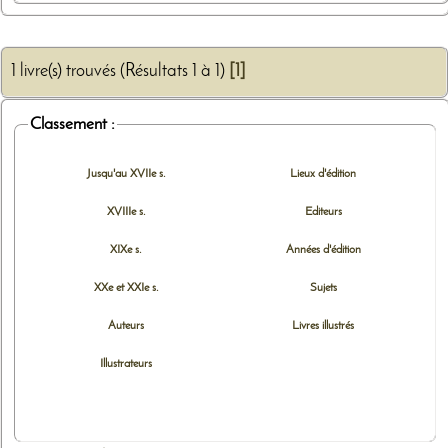
1 livre(s) trouvés (Résultats 1 à 1)
[1]
Classement :
Jusqu'au XVIIe s.
Lieux d'édition
XVIIIe s.
Editeurs
XIXe s.
Années d'édition
XXe et XXIe s.
Sujets
Auteurs
Livres illustrés
Illustrateurs