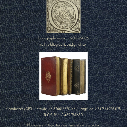
bibliographique.com - 2005-2026
mail : bibliographique@gmail.com
Coordonnées GPS : Latitude:
48.876633670145
/ Longitude:
2.3475749264175
R.C.S. Paris A 482 781 630
Plan du site
-
Conditions de vente et de réservation