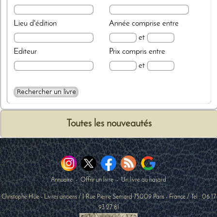
Lieu d'édition
Année
comprise entre
et
Editeur
Prix
compris entre
et
Toutes les nouveautés
Annuaire
-
Offrir un livre
-
Un livre au hasard
Christophe Hüe - Livres anciens
/
1 Rue Pierre Semard
75009
Paris
-
France
/ Tel :
06 17
93 27 81