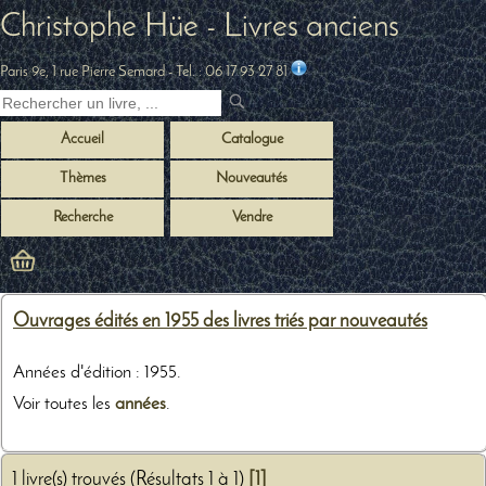
Christophe Hüe - Livres anciens
Paris 9e, 1 rue Pierre Semard
- Tel. :
06 17 93 27 81
Accueil
Catalogue
Thèmes
Nouveautés
Recherche
Vendre
Ouvrages édités en 1955 des livres triés par nouveautés
Années d'édition : 1955.
Voir toutes les
années
.
1 livre(s) trouvés (Résultats 1 à 1)
[1]