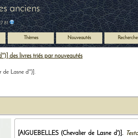
es anciens
27 81
Thèmes
Nouveautés
Recherche
] des livres triés par nouveautés
 de Lasne d'')].
[AIGUEBELLES (Chevalier de Lasne d')].
Test