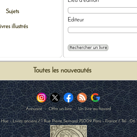
Lieu d'édition
Sujets
Editeur
ivres illustrés
Toutes les nouveautés
Annuaire
-
Offrir un livre
-
Un livre au hasard
 Hüe - Livres anciens
/
1 Rue Pierre Semard
75009
Paris
-
France
/ Tel :
06 