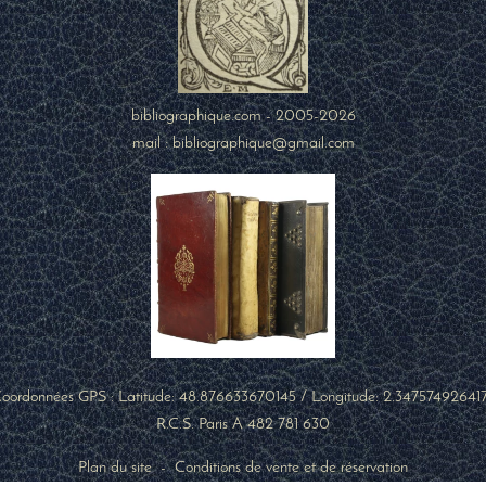
bibliographique.com - 2005-2026
mail : bibliographique@gmail.com
oordonnées GPS : Latitude:
48.876633670145
/ Longitude:
2.34757492641
R.C.S. Paris A 482 781 630
Plan du site
-
Conditions de vente et de réservation