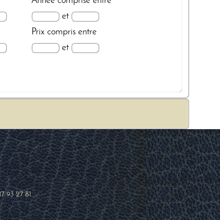
Année
comprise entre
et
Prix
compris entre
et
17 93 27 81