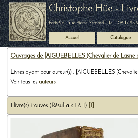
Christophe Hüe - Livr
Paris 9e, 1 rue Pierre Semard
- Tel. :
06 17 93 
Accueil
Catalogue
Ouvrages de [AIGUEBELLES (Chevalier de Lasne d'')
Livres ayant pour auteur(s) : [AIGUEBELLES (Chevalier
Voir tous les
auteurs
.
1 livre(s) trouvés (Résultats 1 à 1)
[1]