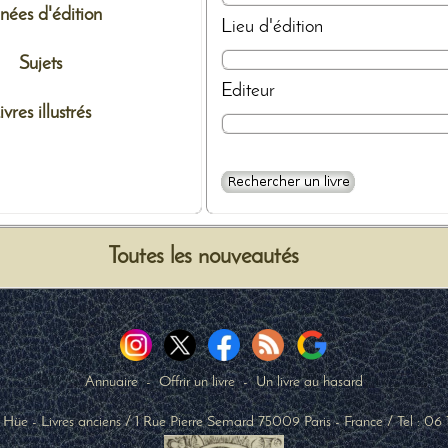
nées d'édition
Lieu d'édition
Sujets
Editeur
ivres illustrés
Toutes les nouveautés
Annuaire
-
Offrir un livre
-
Un livre au hasard
 Hüe - Livres anciens
/
1 Rue Pierre Semard
75009
Paris
-
France
/ Tel :
06 