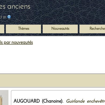
es anciens
27 81
Thèmes
Nouveautés
Recherche
s par nouveautés
AUGOUARD (Chanoine).
Guirlande enchevêtr