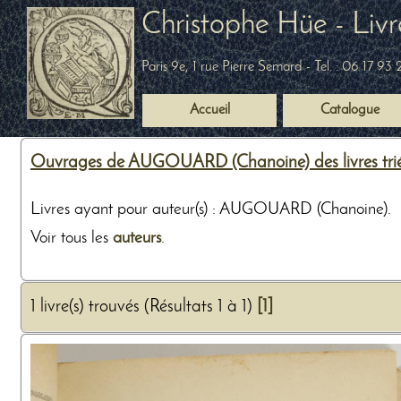
Christophe Hüe - Livr
Paris 9e, 1 rue Pierre Semard
- Tel. :
06 17 93 
Accueil
Catalogue
Ouvrages de AUGOUARD (Chanoine) des livres trié
Livres ayant pour auteur(s) : AUGOUARD (Chanoine).
Voir tous les
auteurs
.
1 livre(s) trouvés (Résultats 1 à 1)
[1]