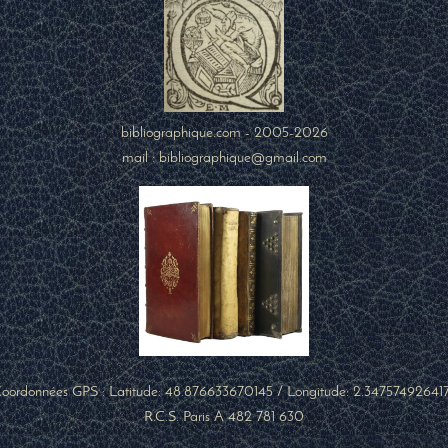
bibliographique.com - 2005-2026
mail : bibliographique@gmail.com
oordonnées GPS : Latitude:
48.876633670145
/ Longitude:
2.34757492641
R.C.S. Paris A 482 781 630