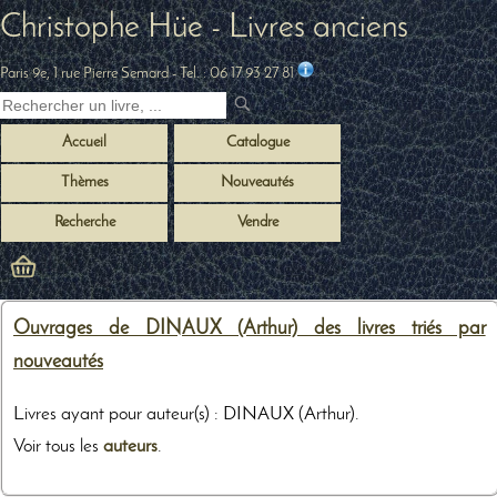
Christophe Hüe - Livres anciens
Paris 9e, 1 rue Pierre Semard
- Tel. :
06 17 93 27 81
Accueil
Catalogue
Thèmes
Nouveautés
Recherche
Vendre
Ouvrages de DINAUX (Arthur) des livres triés par
nouveautés
Livres ayant pour auteur(s) : DINAUX (Arthur).
Voir tous les
auteurs
.