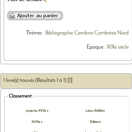
Thèmes
:
Bibliographie
Cambrai
Cambrésis
Nord
Epoque :
XIXe siècle
1 livre(s) trouvés (Résultats 1 à 1)
[1]
Classement :
Jusqu'au XVIIe s.
Lieux d'édition
XVIIIe s.
Editeurs