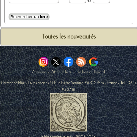
et
Toutes les nouveautés
Annuaire
-
Offrir un livre
-
Un livre au hasard
Christophe Hüe - Livres anciens
/
1 Rue Pierre Semard
75009
Paris
-
France
/ Tel :
06 17
93 27 81