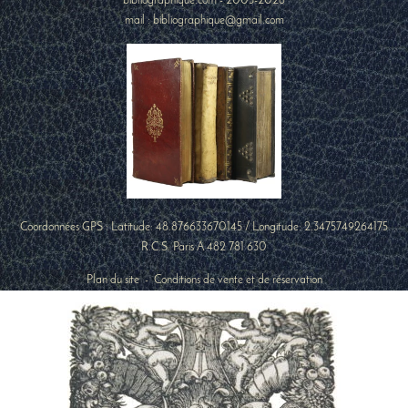
bibliographique.com - 2005-2026
mail : bibliographique@gmail.com
Coordonnées GPS : Latitude:
48.876633670145
/ Longitude:
2.3475749264175
R.C.S. Paris A 482 781 630
Plan du site
-
Conditions de vente et de réservation