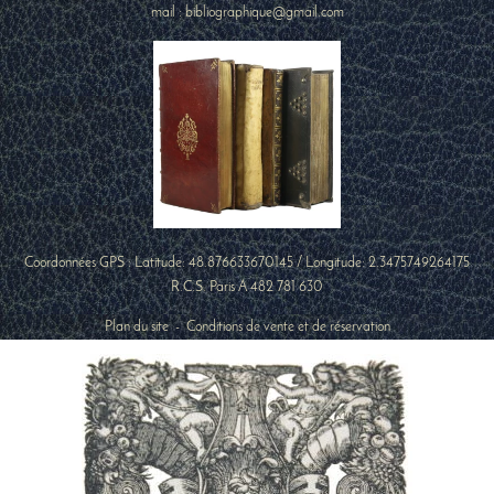
mail : bibliographique@gmail.com
Coordonnées GPS : Latitude:
48.876633670145
/ Longitude:
2.3475749264175
R.C.S. Paris A 482 781 630
Plan du site
-
Conditions de vente et de réservation