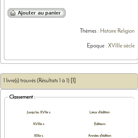
Thèmes
:
Histoire
Religion
Epoque :
XVIIIe siècle
1 livre(s) trouvés (Résultats 1 à 1)
[1]
Classement :
Jusqu'au XVIIe s.
Lieux d'édition
XVIIIe s.
Editeurs
XIXe s.
Années d'édition