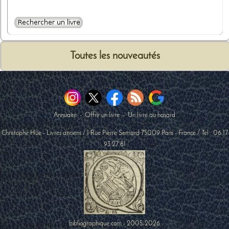
Toutes les nouveautés
Annuaire
-
Offrir un livre
-
Un livre au hasard
Christophe Hüe - Livres anciens
/
1 Rue Pierre Semard
75009
Paris
-
France
/ Tel :
06 17
93 27 81
bibliographique.com - 2005-2026