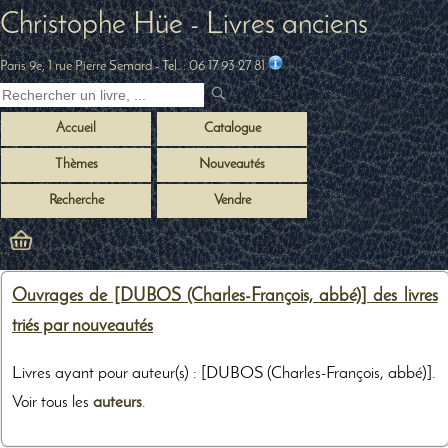
Christophe Hüe - Livres anciens
Paris 9e, 1 rue Pierre Semard
- Tel. :
06 17 93 27 81
Accueil
Catalogue
Thèmes
Nouveautés
Recherche
Vendre
Ouvrages de [DUBOS (Charles-François, abbé)] des livres
triés par nouveautés
Livres ayant pour auteur(s) : [DUBOS (Charles-François, abbé)].
Voir tous les
auteurs
.