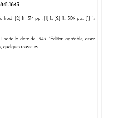
1841-1843
.
oid, [2] ff., 514 pp., [1] f.; [2] ff., 509 pp., [1] f.;
II porte la date de 1843. "Edition agréable, assez
, quelques rousseurs.