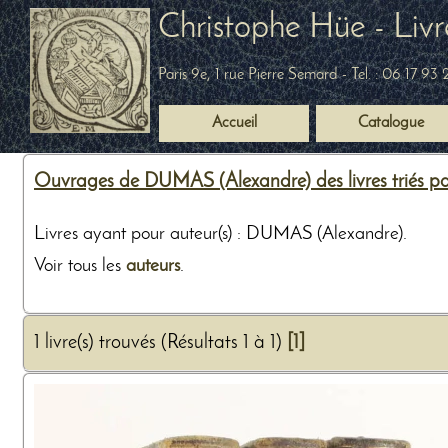
Christophe Hüe - Livr
Paris 9e, 1 rue Pierre Semard
- Tel. :
06 17 93 
Accueil
Catalogue
Ouvrages de DUMAS (Alexandre) des livres triés p
Livres ayant pour auteur(s) : DUMAS (Alexandre).
Voir tous les
auteurs
.
1 livre(s) trouvés (Résultats 1 à 1)
[1]