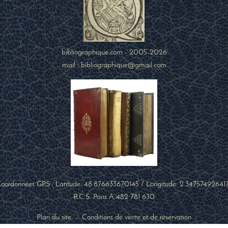
bibliographique.com - 2005-2026
mail : bibliographique@gmail.com
oordonnées GPS : Latitude:
48.876633670145
/ Longitude:
2.34757492641
R.C.S. Paris A 482 781 630
Plan du site
-
Conditions de vente et de réservation