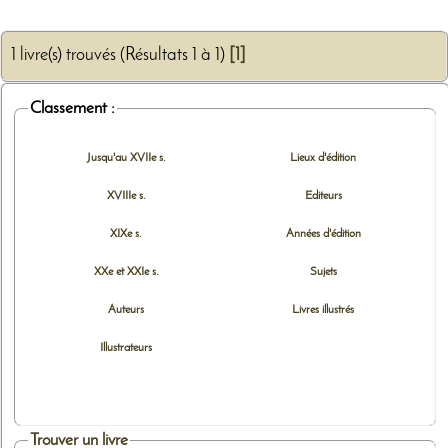
1 livre(s) trouvés (Résultats 1 à 1)
[1]
Classement :
Jusqu'au XVIIe s.
Lieux d'édition
XVIIIe s.
Editeurs
XIXe s.
Années d'édition
XXe et XXIe s.
Sujets
Auteurs
Livres illustrés
Illustrateurs
Trouver un livre