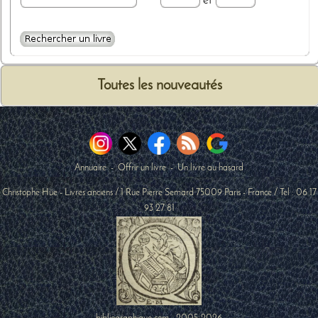
et
Toutes les nouveautés
Annuaire
-
Offrir un livre
-
Un livre au hasard
Christophe Hüe - Livres anciens
/
1 Rue Pierre Semard
75009
Paris
-
France
/ Tel :
06 17
93 27 81