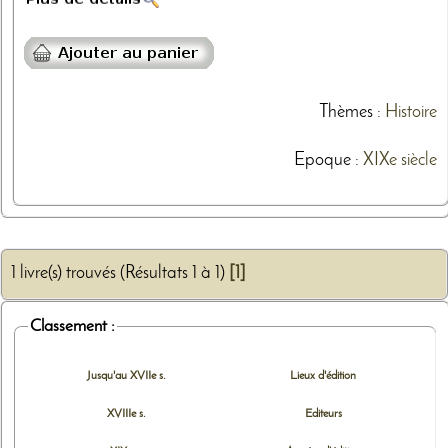
Thèmes
:
Histoire
Epoque :
XIXe siècle
1 livre(s) trouvés (Résultats 1 à 1)
[1]
Classement :
Jusqu'au XVIIe s.
Lieux d'édition
XVIIIe s.
Editeurs