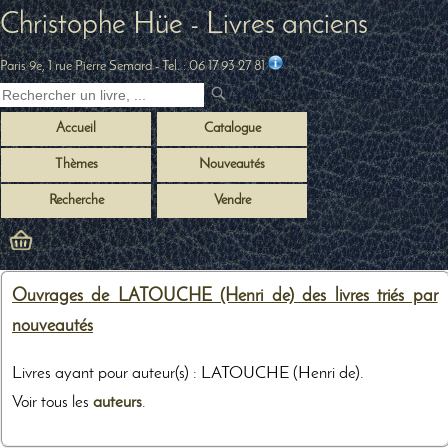
Christophe Hüe - Livres anciens
Paris 9e, 1 rue Pierre Semard
- Tel. :
06 17 93 27 81
Accueil
Catalogue
Thèmes
Nouveautés
Recherche
Vendre
Ouvrages de LATOUCHE (Henri de) des livres triés par
nouveautés
Livres ayant pour auteur(s) : LATOUCHE (Henri de).
Voir tous les
auteurs
.