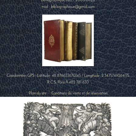
bibliographique.com - 2005-2026
mail : bibliographique@gmail.com
Coordonnées GPS : Latitude:
48.876633670145
/ Longitude:
2.3475749264175
R.C.S. Paris A 482 781 630
Plan du site
-
Conditions de vente et de réservation