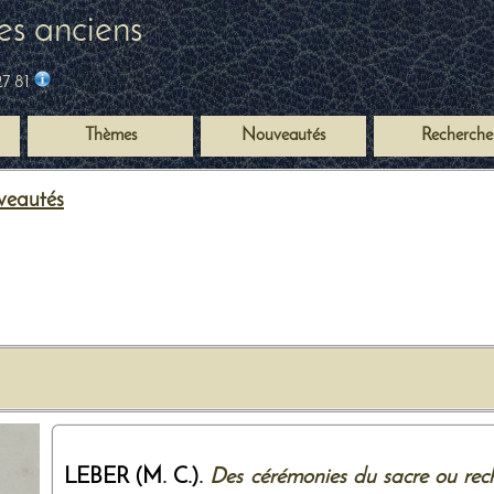
es anciens
27 81
Thèmes
Nouveautés
Recherche
uveautés
LEBER (M. C.).
Des cérémonies du sacre ou reche