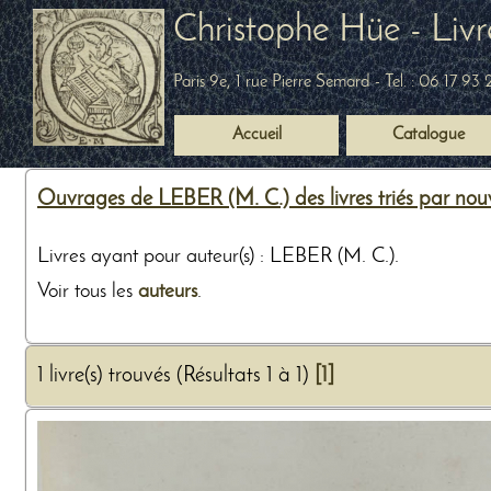
Christophe Hüe - Livr
Paris 9e, 1 rue Pierre Semard
- Tel. :
06 17 93 
Accueil
Catalogue
Ouvrages de LEBER (M. C.) des livres triés par no
Livres ayant pour auteur(s) : LEBER (M. C.).
Voir tous les
auteurs
.
1 livre(s) trouvés (Résultats 1 à 1)
[1]