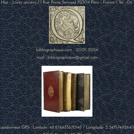
 Hüe - Livres anciens
/
1 Rue Pierre Semard
75009
Paris
-
France
/ Tel :
06 
bibliographique.com - 2005-2026
mail : bibliographique@gmail.com
oordonnées GPS : Latitude:
48.876633670145
/ Longitude:
2.34757492641