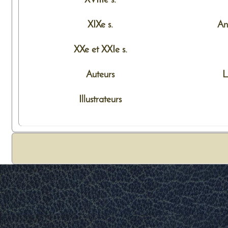
XIXe s.
An
XXe et XXIe s.
Auteurs
L
Illustrateurs