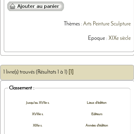
Thèmes
:
Arts
Peinture
Sculpture
Epoque :
XIXe siècle
1 livre(s) trouvés (Résultats 1 à 1)
[1]
Classement :
Jusqu'au XVIIe s.
Lieux d'édition
XVIIIe s.
Editeurs
XIXe s.
Années d'édition