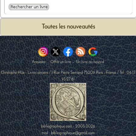
Toutes les nouveautés
Annuaire
-
Offrir un livre
-
Un livre au hasard
Christophe Hüe - Livres anciens
/
1 Rue Pierre Semard
75009
Paris
-
France
/ Tel :
06 17
93 27 81
bibliographique.com - 2005-2026
mail : bibliographique@gmail.com