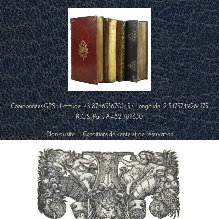
Coordonnées GPS : Latitude:
48.876633670145
/ Longitude:
2.3475749264175
R.C.S. Paris A 482 781 630
Plan du site
-
Conditions de vente et de réservation