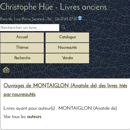
Christophe Hüe - Livres anciens
Paris 9e, 1 rue Pierre Semard
- Tel. :
06 17 93 27 81
Accueil
Catalogue
Thèmes
Nouveautés
Recherche
Vendre
Ouvrages de MONTAIGLON (Anatole de) des livres triés
par nouveautés
Livres ayant pour auteur(s) : MONTAIGLON (Anatole de).
Voir tous les
auteurs
.