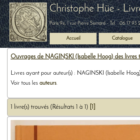
Christophe Hüe - Livr
Paris 9e, 1 rue Pierre Semard
- Tel. :
06 17 93 
Accueil
Catalogue
Ouvrages de NAGINSKI (Isabelle Hoog) des livres t
Livres ayant pour auteur(s) : NAGINSKI (Isabelle Hoog)
Voir tous les
auteurs
.
1 livre(s) trouvés (Résultats 1 à 1)
[1]