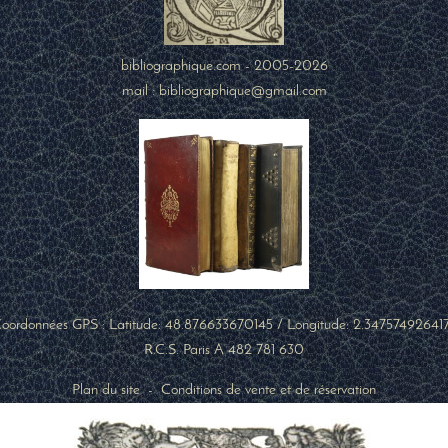
bibliographique.com - 2005-2026
mail : bibliographique@gmail.com
oordonnées GPS : Latitude:
48.876633670145
/ Longitude:
2.34757492641
R.C.S. Paris A 482 781 630
Plan du site
-
Conditions de vente et de réservation