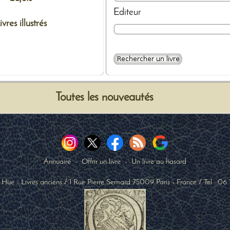
Editeur
ivres illustrés
Toutes les nouveautés
Annuaire
-
Offrir un livre
-
Un livre au hasard
 Hüe - Livres anciens
/
1 Rue Pierre Semard
75009
Paris
-
France
/ Tel :
06 