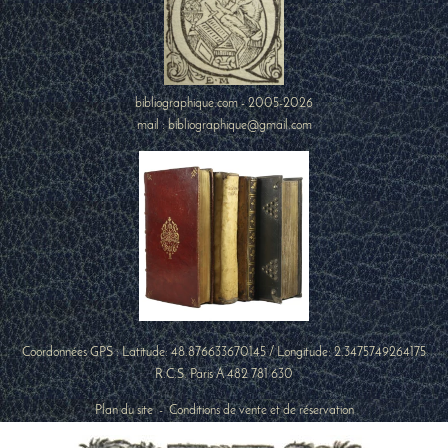
bibliographique.com - 2005-2026
mail : bibliographique@gmail.com
Coordonnées GPS : Latitude:
48.876633670145
/ Longitude:
2.3475749264175
R.C.S. Paris A 482 781 630
Plan du site
-
Conditions de vente et de réservation