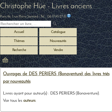
Christophe Hüe - Livres anciens
Paris 9e, 1 rue Pierre Semard
- Tel. :
06 17 93 27 81
Accueil
Catalogue
Thèmes
Nouveautés
Recherche
Vendre
Ouvrages de DES PERIERS (Bonaventure) des livres triés
par nouveautés
Livres ayant pour auteur(s) : DES PERIERS (Bonaventure).
Voir tous les
auteurs
.