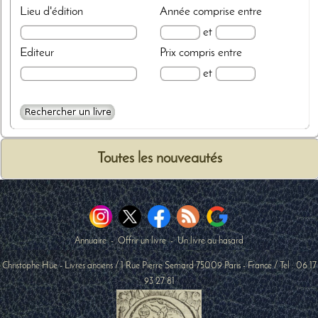
Lieu d'édition
Année
comprise entre
et
Editeur
Prix
compris entre
et
Toutes les nouveautés
Annuaire
-
Offrir un livre
-
Un livre au hasard
Christophe Hüe - Livres anciens
/
1 Rue Pierre Semard
75009
Paris
-
France
/ Tel :
06 17
93 27 81