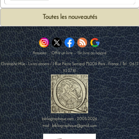
Toutes les nouveautés
Annuaire
-
Offrir un livre
-
Un livre au hasard
Christophe Hüe - Livres anciens
/
1 Rue Pierre Semard
75009
Paris
-
France
/ Tel :
06 17
93 27 81
bibliographique.com - 2005-2026
mail : bibliographique@gmail.com