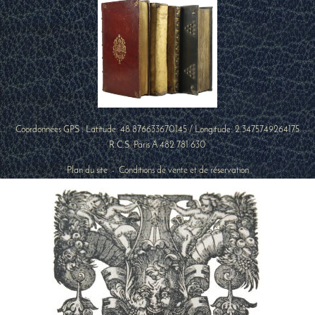
Coordonnées GPS : Latitude:
48.876633670145
/ Longitude:
2.3475749264175
R.C.S. Paris A 482 781 630
Plan du site
-
Conditions de vente et de réservation