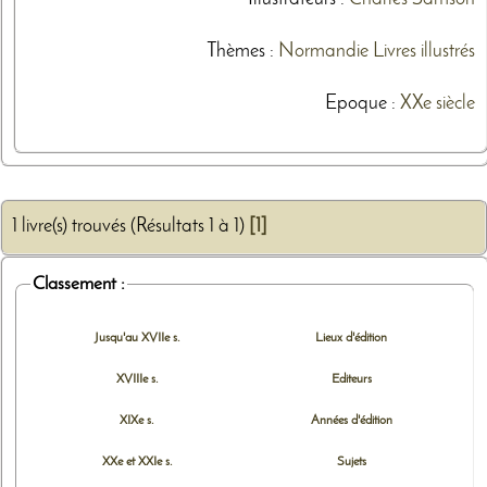
Thèmes
:
Normandie
Livres illustrés
Epoque :
XXe siècle
1 livre(s) trouvés (Résultats 1 à 1)
[1]
Classement :
Jusqu'au XVIIe s.
Lieux d'édition
XVIIIe s.
Editeurs
XIXe s.
Années d'édition
XXe et XXIe s.
Sujets