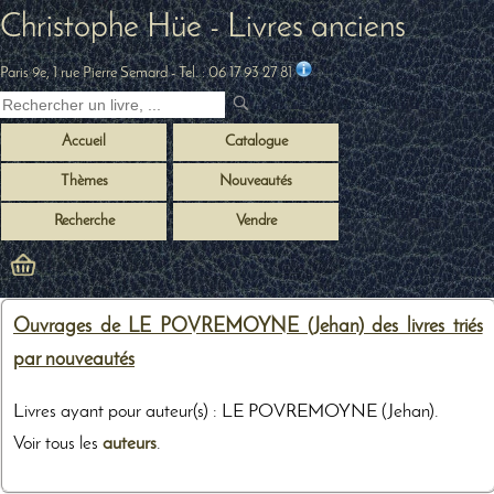
Christophe Hüe - Livres anciens
Paris 9e, 1 rue Pierre Semard
- Tel. :
06 17 93 27 81
Accueil
Catalogue
Thèmes
Nouveautés
Recherche
Vendre
Ouvrages de LE POVREMOYNE (Jehan) des livres triés
par nouveautés
Livres ayant pour auteur(s) : LE POVREMOYNE (Jehan).
Voir tous les
auteurs
.