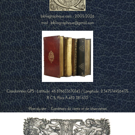
bibliographique.com - 2005-2026
mail : bibliographique@gmail.com
Coordonnées GPS : Latitude:
48.876633670145
/ Longitude:
2.3475749264175
R.C.S. Paris A 482 781 630
Plan du site
-
Conditions de vente et de réservation