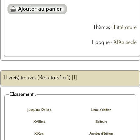
Thèmes
:
Littérature
Epoque :
XIXe siècle
1 livre(s) trouvés (Résultats 1 à 1)
[1]
Classement :
Jusqu'au XVIIe s.
Lieux d'édition
XVIIIe s.
Editeurs
XIXe s.
Années d'édition