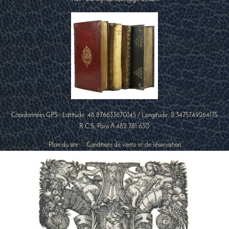
Coordonnées GPS : Latitude:
48.876633670145
/ Longitude:
2.3475749264175
R.C.S. Paris A 482 781 630
Plan du site
-
Conditions de vente et de réservation