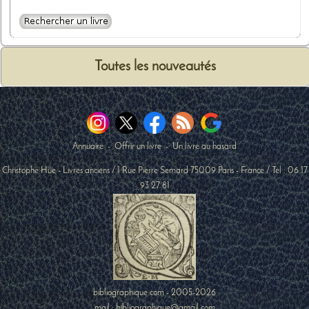
Toutes les nouveautés
Annuaire
-
Offrir un livre
-
Un livre au hasard
Christophe Hüe - Livres anciens
/
1 Rue Pierre Semard
75009
Paris
-
France
/ Tel :
06 17
93 27 81
bibliographique.com - 2005-2026
mail : bibliographique@gmail.com