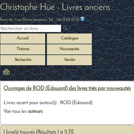
Christophe Hüe - Livres anciens
Paris 9e, 1 rue Pierre Semard
- Tel. :
06 17 93 27 81
Accueil
Catalogue
Thèmes
Nouveautés
Recherche
Vendre
Ouvrages de ROD (Edouard) des livres triés par nouveautés
Livres ayant pour auteur(s) : ROD (Edouard).
Voir tous les
auteurs
.
1 livre(s) trouvés (Résultats 1 à 1)
[1]