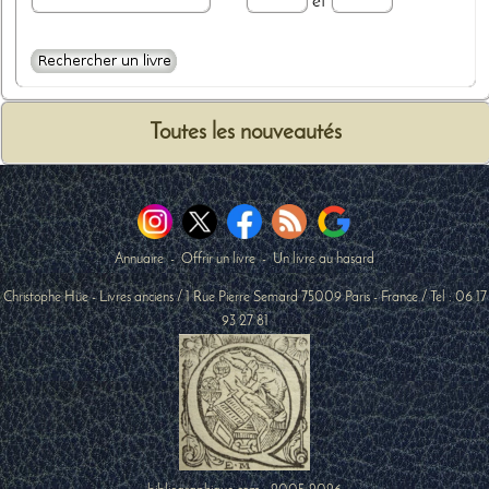
et
Toutes les nouveautés
Annuaire
-
Offrir un livre
-
Un livre au hasard
Christophe Hüe - Livres anciens
/
1 Rue Pierre Semard
75009
Paris
-
France
/ Tel :
06 17
93 27 81