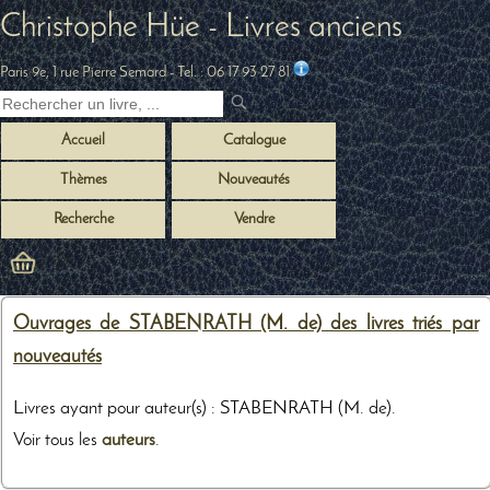
Christophe Hüe - Livres anciens
Paris 9e, 1 rue Pierre Semard
- Tel. :
06 17 93 27 81
Accueil
Catalogue
Thèmes
Nouveautés
Recherche
Vendre
Ouvrages de STABENRATH (M. de) des livres triés par
nouveautés
Livres ayant pour auteur(s) : STABENRATH (M. de).
Voir tous les
auteurs
.