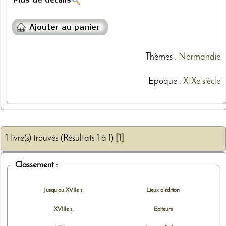
Thèmes
:
Normandie
Epoque :
XIXe siècle
1 livre(s) trouvés (Résultats 1 à 1)
[1]
Classement :
Jusqu'au XVIIe s.
Lieux d'édition
XVIIIe s.
Editeurs