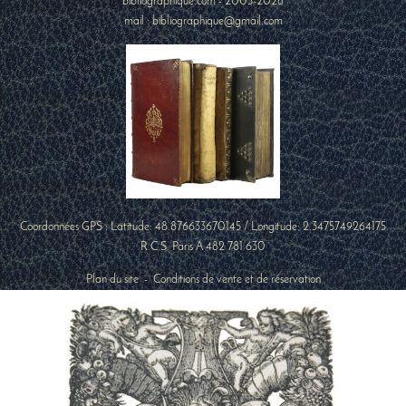
bibliographique.com - 2005-2026
mail : bibliographique@gmail.com
Coordonnées GPS : Latitude:
48.876633670145
/ Longitude:
2.3475749264175
R.C.S. Paris A 482 781 630
Plan du site
-
Conditions de vente et de réservation