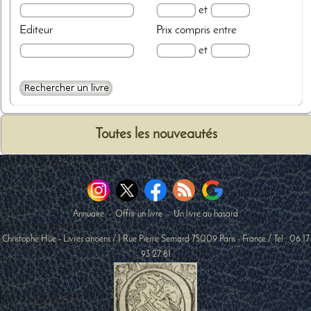
et
Editeur
Prix
compris entre
et
Toutes les nouveautés
Annuaire
-
Offrir un livre
-
Un livre au hasard
Christophe Hüe - Livres anciens
/
1 Rue Pierre Semard
75009
Paris
-
France
/ Tel :
06 17
93 27 81