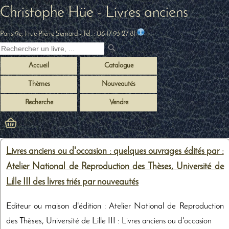
Christophe Hüe - Livres anciens
Paris 9e, 1 rue Pierre Semard
- Tel. :
06 17 93 27 81
Accueil
Catalogue
Thèmes
Nouveautés
Recherche
Vendre
Livres anciens ou d'occasion : quelques ouvrages édités par :
Atelier National de Reproduction des Thèses, Université de
Lille III des livres triés par nouveautés
Editeur ou maison d'édition : Atelier National de Reproduction
des Thèses, Université de Lille III :
Livres anciens ou d'occasion