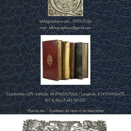
bibliographique.com - 2005-2026
mail : bibliographique@gmail.com
Coordonnées GPS : Latitude:
48.876633670145
/ Longitude:
2.3475749264175
R.C.S. Paris A 482 781 630
Plan du site
-
Conditions de vente et de réservation