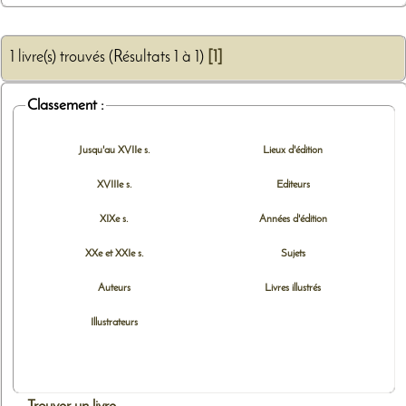
1 livre(s) trouvés (Résultats 1 à 1)
[1]
Classement :
Jusqu'au XVIIe s.
Lieux d'édition
XVIIIe s.
Editeurs
XIXe s.
Années d'édition
XXe et XXIe s.
Sujets
Auteurs
Livres illustrés
Illustrateurs