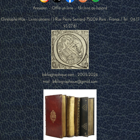
Annuaire
-
Offrir un livre
-
Un livre au hasard
Christophe Hüe - Livres anciens
/
1 Rue Pierre Semard
75009
Paris
-
France
/ Tel :
06 17
93 27 81
bibliographique.com - 2005-2026
mail : bibliographique@gmail.com