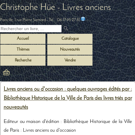
Christophe Hüe - Livres anciens
Paris 9e, 1 rue Pierre Semard
- Tel. :
06 17 93 27 81
Accueil
Catalogue
Thèmes
Nouveautés
Recherche
Vendre
Livres anciens ou d'occasion : quelques ouvrages édités par :
Bibliothèque Historique de la Ville de Paris des livres triés par
nouveautés
Editeur ou maison d'édition : Bibliothèque Historique de la Ville
de Paris :
Livres anciens ou d'occasion