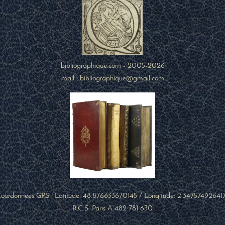
bibliographique.com - 2005-2026
mail : bibliographique@gmail.com
oordonnées GPS : Latitude:
48.876633670145
/ Longitude:
2.34757492641
R.C.S. Paris A 482 781 630