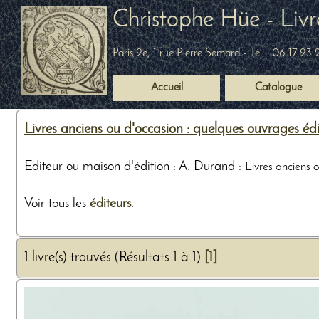
Christophe Hüe - Livr
Paris 9e, 1 rue Pierre Semard
- Tel. :
06 17 93 
Accueil
Catalogue
Livres anciens ou d'occasion : quelques ouvrages édi
Editeur ou maison d'édition : A. Durand :
Livres anciens 
Voir tous les
éditeurs
.
1 livre(s) trouvés (Résultats 1 à 1)
[1]