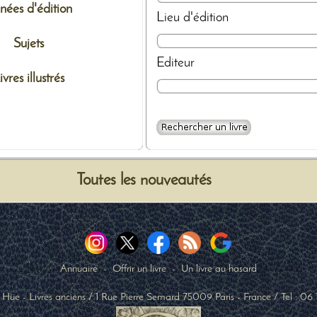
nées d'édition
Lieu d'édition
Sujets
Editeur
ivres illustrés
Toutes les nouveautés
Annuaire
-
Offrir un livre
-
Un livre au hasard
 Hüe - Livres anciens
/
1 Rue Pierre Semard
75009
Paris
-
France
/ Tel :
06 