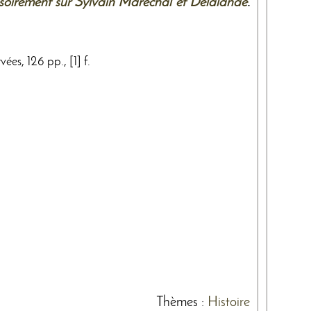
oirement sur Sylvain Maréchal et Delalande
.
ées, 126 pp., [1] f.
Thèmes
:
Histoire