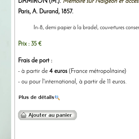
DAMIRON (M.).
Mémoire sur Naigeon et access
Paris,
A. Durand
,
1857
.
In-8, demi papier à la bradel, couvertures conserv
Prix :
35 €
Frais de port :
- à partir de
4 euros
(France métropolitaine)
- ou pour l'international, à partir de 11 euros.