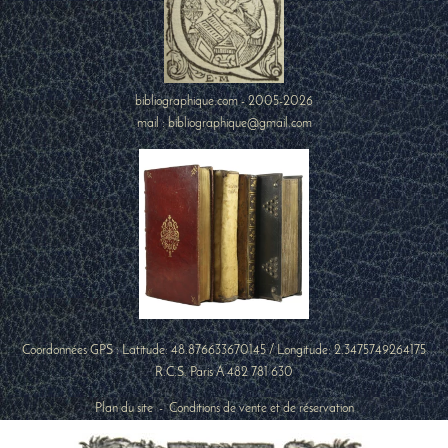
bibliographique.com - 2005-2026
mail : bibliographique@gmail.com
Coordonnées GPS : Latitude:
48.876633670145
/ Longitude:
2.3475749264175
R.C.S. Paris A 482 781 630
Plan du site
-
Conditions de vente et de réservation