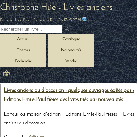
Christophe Hüe - Livres anciens
Paris 9e, 1 rue Pierre Semard
- Tel. :
06 17 93 27 81
Accueil
Catalogue
Thèmes
Nouveautés
Recherche
Vendre
Livres anciens ou d'occasion : quelques ouvrages édités par :
Editions Emile-Paul frères des livres triés par nouveautés
Editeur ou maison d'édition : Editions Emile-Paul frères :
Livres
anciens ou d'occasion