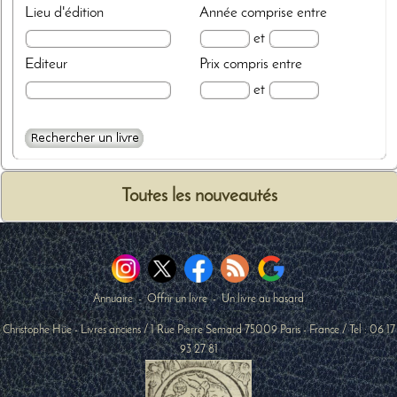
Lieu d'édition
Année
comprise entre
et
Editeur
Prix
compris entre
et
Toutes les nouveautés
Annuaire
-
Offrir un livre
-
Un livre au hasard
Christophe Hüe - Livres anciens
/
1 Rue Pierre Semard
75009
Paris
-
France
/ Tel :
06 17
93 27 81