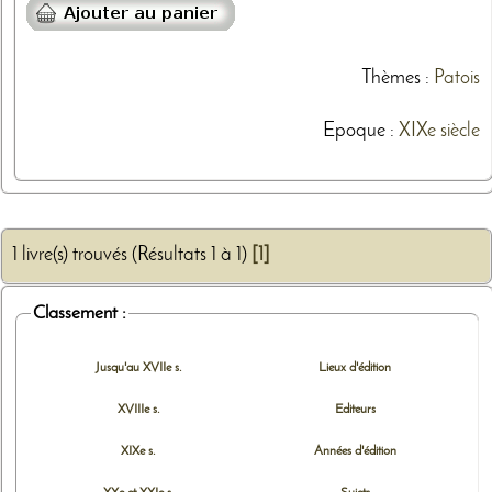
Thèmes
:
Patois
Epoque :
XIXe siècle
1 livre(s) trouvés (Résultats 1 à 1)
[1]
Classement :
Jusqu'au XVIIe s.
Lieux d'édition
XVIIIe s.
Editeurs
XIXe s.
Années d'édition