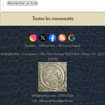
Toutes les nouveautés
Annuaire
-
Offrir un livre
-
Un livre au hasard
Christophe Hüe - Livres anciens
/
1 Rue Pierre Semard
75009
Paris
-
France
/ Tel :
06 17
93 27 81
bibliographique.com - 2005-2026
mail : bibliographique@gmail.com