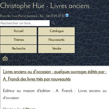
Christophe Hüe - Livres anciens
Paris 9e, 1 rue Pierre Semard
- Tel. :
06 17 93 27 81
Accueil
Catalogue
Thèmes
Nouveautés
Recherche
Vendre
Livres anciens ou d'occasion : quelques ouvrages édités par :
A. Franck des livres triés par nouveautés
Editeur ou maison d'édition : A. Franck :
Livres anciens ou
d'occasion