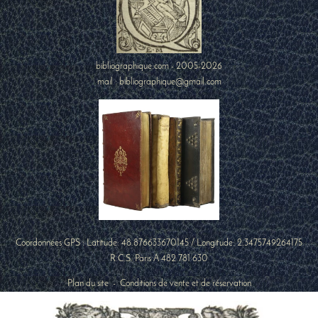
bibliographique.com - 2005-2026
mail : bibliographique@gmail.com
Coordonnées GPS : Latitude:
48.876633670145
/ Longitude:
2.3475749264175
R.C.S. Paris A 482 781 630
Plan du site
-
Conditions de vente et de réservation