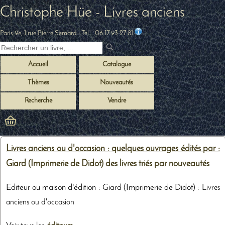
Christophe Hüe - Livres anciens
Paris 9e, 1 rue Pierre Semard
- Tel. :
06 17 93 27 81
Accueil
Catalogue
Thèmes
Nouveautés
Recherche
Vendre
Livres anciens ou d'occasion : quelques ouvrages édités par :
Giard (Imprimerie de Didot) des livres triés par nouveautés
Editeur ou maison d'édition : Giard (Imprimerie de Didot) :
Livres
anciens ou d'occasion