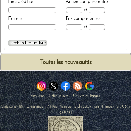
Lieu d'édition
Année
comprise entre
et
Editeur
Prix
compris entre
et
Toutes les nouveautés
Annuaire
-
Offrir un livre
-
Un livre au hasard
Christophe Hüe - Livres anciens
/
1 Rue Pierre Semard
75009
Paris
-
France
/ Tel :
06 17
93 27 81