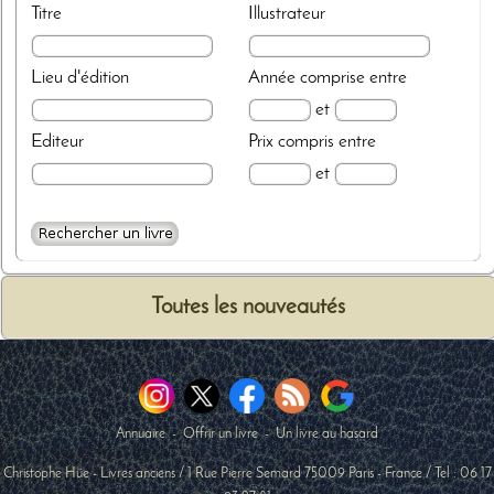
Titre
Illustrateur
Lieu d'édition
Année
comprise entre
et
Editeur
Prix
compris entre
et
Toutes les nouveautés
Annuaire
-
Offrir un livre
-
Un livre au hasard
Christophe Hüe - Livres anciens
/
1 Rue Pierre Semard
75009
Paris
-
France
/ Tel :
06 17