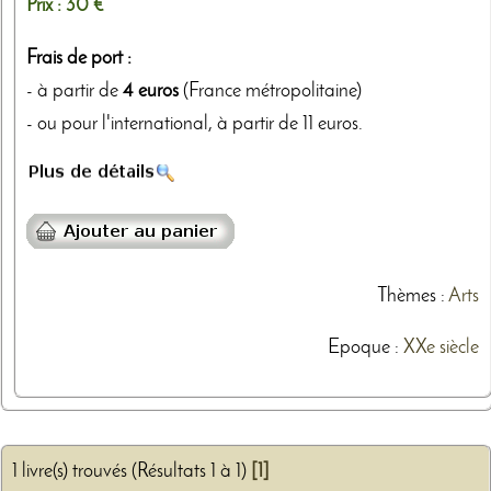
Prix :
30 €
Frais de port :
- à partir de
4 euros
(France métropolitaine)
- ou pour l'international, à partir de 11 euros.
Thèmes
:
Arts
Epoque :
XXe siècle
1 livre(s) trouvés (Résultats 1 à 1)
[1]