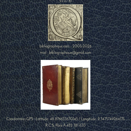
93 27 81
bibliographique.com - 2005-2026
mail : bibliographique@gmail.com
Coordonnées GPS : Latitude:
48.876633670145
/ Longitude:
2.3475749264175
R.C.S. Paris A 482 781 630