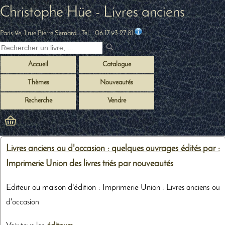
Christophe Hüe - Livres anciens
Paris 9e, 1 rue Pierre Semard
- Tel. :
06 17 93 27 81
Accueil
Catalogue
Thèmes
Nouveautés
Recherche
Vendre
Livres anciens ou d'occasion : quelques ouvrages édités par :
Imprimerie Union des livres triés par nouveautés
Editeur ou maison d'édition : Imprimerie Union :
Livres anciens ou
d'occasion