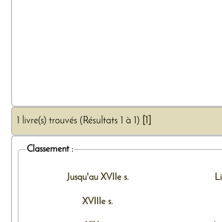
1 livre(s) trouvés (Résultats 1 à 1)
[1]
Classement :
Jusqu'au XVIIe s.
L
XVIIIe s.