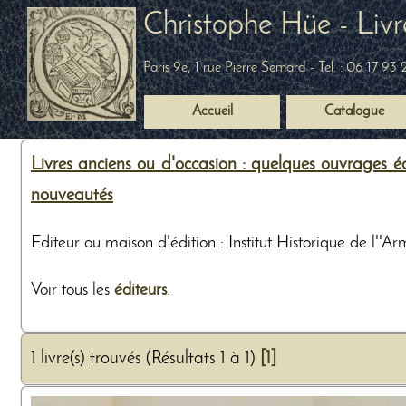
Christophe Hüe - Livr
Paris 9e, 1 rue Pierre Semard
- Tel. :
06 17 93 
Accueil
Catalogue
Livres anciens ou d'occasion : quelques ouvrages édi
nouveautés
Editeur ou maison d'édition : Institut Historique de l''
Voir tous les
éditeurs
.
1 livre(s) trouvés (Résultats 1 à 1)
[1]