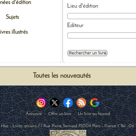
nées d'édition
Lieu d'édition
Sujets
Editeur
ivres illustrés
Toutes les nouveautés
Annuaire
-
Offrir un livre
-
Un livre au hasard
 Hüe - Livres anciens
/
1 Rue Pierre Semard
75009
Paris
-
France
/ Tel :
06 