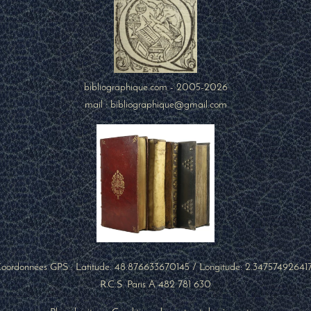
bibliographique.com - 2005-2026
mail : bibliographique@gmail.com
oordonnées GPS : Latitude:
48.876633670145
/ Longitude:
2.34757492641
R.C.S. Paris A 482 781 630