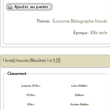
Thèmes
:
Economie
Bibliographie
Irlande
Epoque :
XXe siècle
1 livre(s) trouvés (Résultats 1 à 1)
[1]
Classement :
Jusqu'au XVIIe s.
Lieux d'édition
XVIIIe s.
Editeurs
XIXe s.
Années d'édition