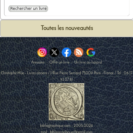
Toutes les nouveautés
Annuaire
-
Offrir un livre
-
Un livre au hasard
Christophe Hüe - Livres anciens
/
1 Rue Pierre Semard
75009
Paris
-
France
/ Tel :
06 17
93 27 81
bibliographique.com - 2005-2026
mail : bibliographique@gmail.com