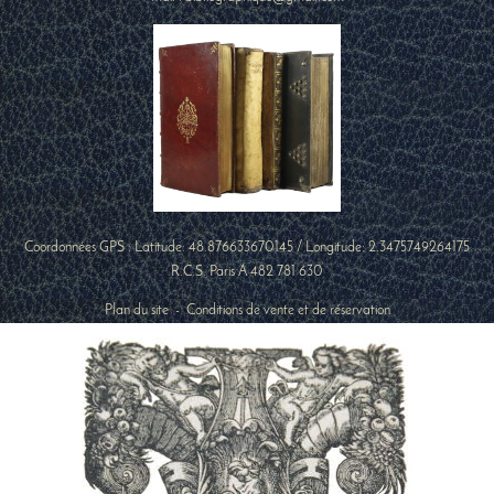
Coordonnées GPS : Latitude:
48.876633670145
/ Longitude:
2.3475749264175
R.C.S. Paris A 482 781 630
Plan du site
-
Conditions de vente et de réservation