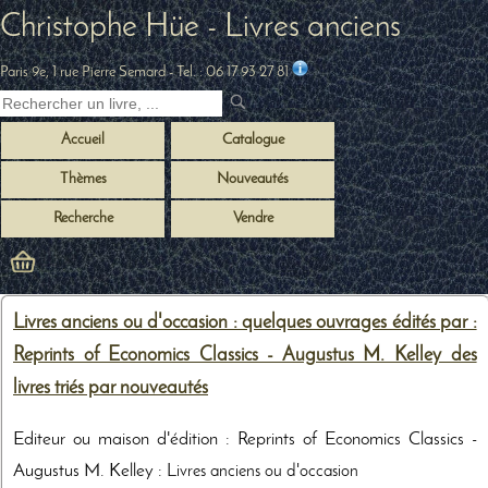
Christophe Hüe - Livres anciens
Paris 9e, 1 rue Pierre Semard
- Tel. :
06 17 93 27 81
Accueil
Catalogue
Thèmes
Nouveautés
Recherche
Vendre
Livres anciens ou d'occasion : quelques ouvrages édités par :
Reprints of Economics Classics - Augustus M. Kelley des
livres triés par nouveautés
Editeur ou maison d'édition : Reprints of Economics Classics -
Augustus M. Kelley :
Livres anciens ou d'occasion