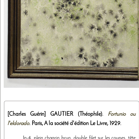
[Charles Guérin]
GAUTIER (Théophile).
Fortunio ou
l'eldorado
. Paris,
A la société d'édition Le Livre
,
1929
.
In-4, plein chagrin brun, double filet sur les coupes, tête