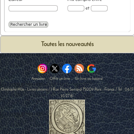
et
Toutes les nouveautés
Annuaire
-
Offrir un livre
-
Un livre au hasard
Christophe Hüe - Livres anciens
/
1 Rue Pierre Semard
75009
Paris
-
France
/ Tel :
06 17
93 27 81