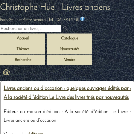
Christophe Hüe - Livres anciens
Paris 9e, 1 rue Pierre Semard
- Tel. :
06 17 93 27 81
Accueil
Catalogue
Thèmes
Nouveautés
Recherche
Vendre
Livres anciens ou d'occasion : quelques ouvrages édités par :
A la société d''édition Le Livre des livres triés par nouveautés
Editeur ou maison d'édition : A la société d''édition Le Livre :
Livres anciens ou d'occasion