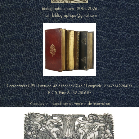
bibliographique.com - 2005-2026
mail : bibliographique@gmail.com
Coordonnées GPS : Latitude:
48.876633670145
/ Longitude:
2.3475749264175
R.C.S. Paris A 482 781 630
Plan du site
-
Conditions de vente et de réservation