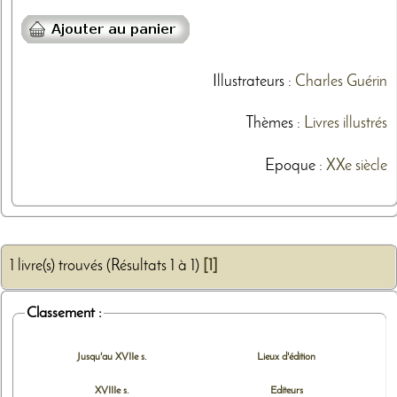
Illustrateurs
:
Charles Guérin
Thèmes
:
Livres illustrés
Epoque :
XXe siècle
1 livre(s) trouvés (Résultats 1 à 1)
[1]
Classement :
Jusqu'au XVIIe s.
Lieux d'édition
XVIIIe s.
Editeurs