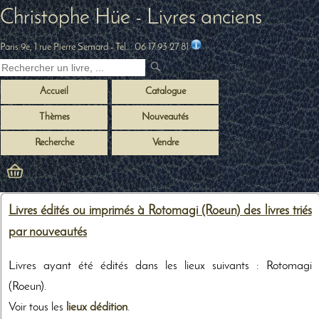
Christophe Hüe - Livres anciens
Paris 9e, 1 rue Pierre Semard
- Tel. :
06 17 93 27 81
Accueil
Catalogue
Thèmes
Nouveautés
Recherche
Vendre
Livres édités ou imprimés à Rotomagi (Roeun) des livres triés
par nouveautés
Livres ayant été édités dans les lieux suivants : Rotomagi
(Roeun).
Voir tous les
lieux dédition
.