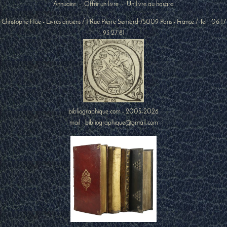
Annuaire
-
Offrir un livre
-
Un livre au hasard
Christophe Hüe - Livres anciens
/
1 Rue Pierre Semard
75009
Paris
-
France
/ Tel :
06 17
93 27 81
bibliographique.com - 2005-2026
mail : bibliographique@gmail.com