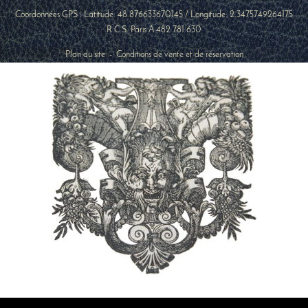
Coordonnées GPS : Latitude:
48.876633670145
/ Longitude:
2.3475749264175
R.C.S. Paris A 482 781 630
Plan du site
-
Conditions de vente et de réservation