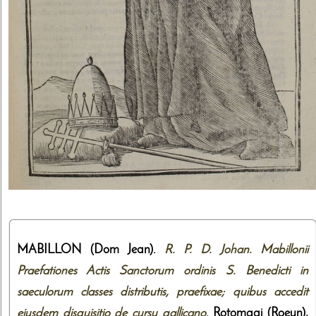
MABILLON (Dom Jean).
R. P. D. Johan. Mabillonii
Praefationes Actis Sanctorum ordinis S. Benedicti in
saeculorum classes distributis, praefixae; quibus accedit
ejusdem disquisitio de cursu gallicano
. Rotomagi (Roeun),