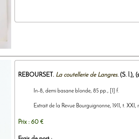
REBOURSET.
La coutellerie de Langres
. (S. l.),
(
In-8, demi basane blonde, 85 pp., [1] f.
Extrait de la Revue Bourguignonne, 1911, t. XXI, n
Prix :
60 €
Frais de port :