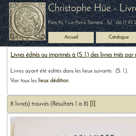
Christophe Hüe - Livr
Paris 9e, 1 rue Pierre Semard
- Tel. :
06 17 93 
Accueil
Catalogue
Livres édités ou imprimés à (S. l.) des livres triés pa
Livres ayant été édités dans les lieux suivants : (S. l.).
Voir tous les
lieux dédition
.
8 livre(s) trouvés (Résultats 1 à 8)
[1]