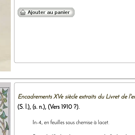
Encadrements XVe siècle extraits du Livret de l'
(S. l.),
(s. n.)
,
(Vers 1910 ?)
.
In-4, en feuilles sous chemise à lacet.