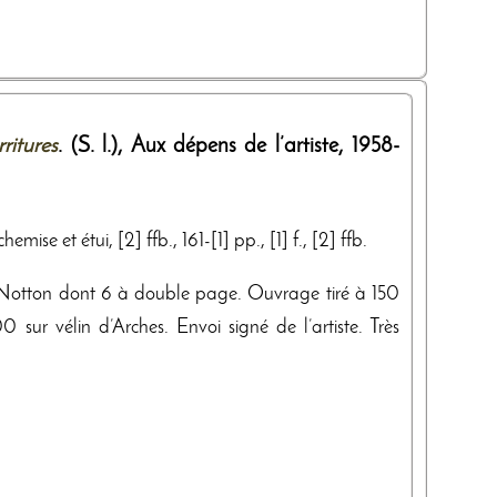
ritures
. (S. l.),
Aux dépens de l’artiste
,
1958-
mise et étui, [2] ffb., 161-[1] pp., [1] f., [2] ffb.
y Notton dont 6 à double page. Ouvrage tiré à 150
 sur vélin d’Arches. Envoi signé de l’artiste. Très