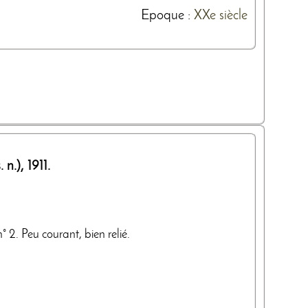
Epoque :
XXe siècle
s. n.)
,
1911
.
° 2. Peu courant, bien relié.