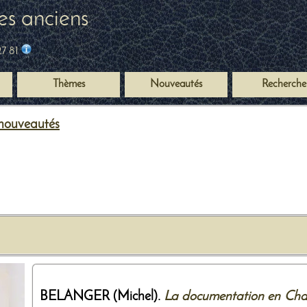
es anciens
27 81
Thèmes
Nouveautés
Recherche
r nouveautés
BELANGER (Michel).
La documentation en Char