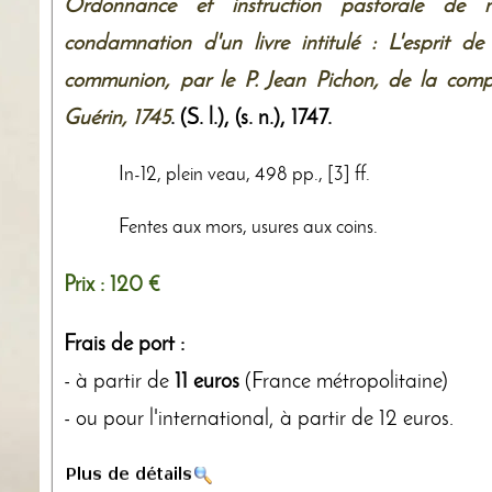
Ordonnance et instruction pastorale de mo
condamnation d'un livre intitulé : L'esprit de 
communion, par le P. Jean Pichon, de la compa
Guérin, 1745
. (S. l.),
(s. n.)
,
1747
.
In-12, plein veau, 498 pp., [3] ff.
Fentes aux mors, usures aux coins.
Prix :
120 €
Frais de port :
- à partir de
11 euros
(France métropolitaine)
- ou pour l'international, à partir de 12 euros.