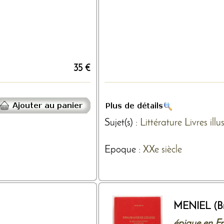
35 €
Sujet(s) :
Littérature
Livres illu
Epoque :
XXe siècle
MENIEL (B
épique en Fr