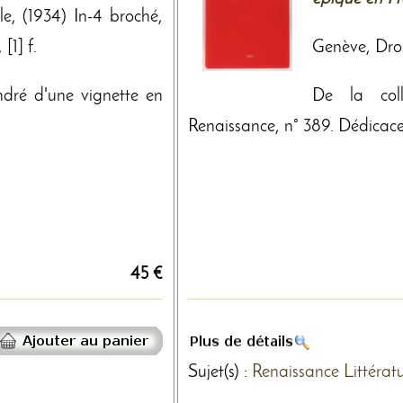
le, (1934) In-4 broché,
[1] f.
Genève, Droz
ndré d'une vignette en
De la col
Renaissance, n° 389. Dédicace 
45 €
Sujet(s) :
Renaissance
Littérat