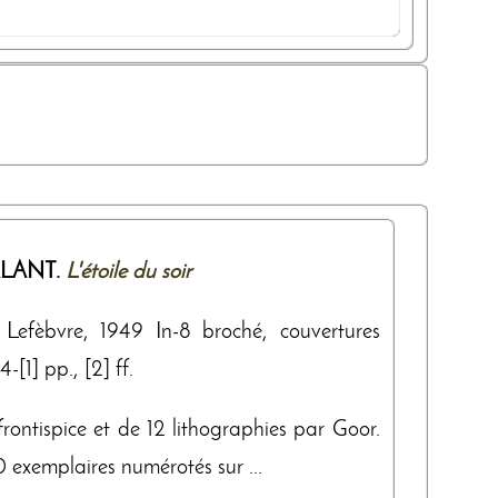
LANT.
L'étoile du soir
i Lefèbvre, 1949 In-8 broché, couvertures
-[1] pp., [2] ff.
 frontispice et de 12 lithographies par Goor.
 exemplaires numérotés sur ...