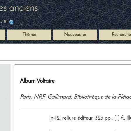
es anciens
27 81
Thèmes
Nouveautés
Recherche
Album Voltaire
Paris
,
NRF, Gallimard, Bibliothèque de la Pléia
In-12, reliure éditeur, 323 pp., [1] f., il