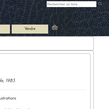
Vendre
de
,
1983
.
lustrations