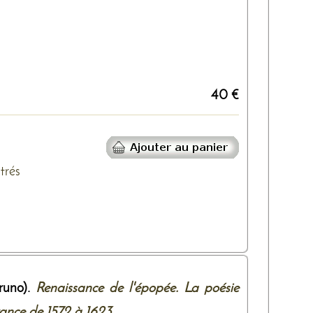
40 €
strés
runo).
Renaissance de l'épopée. La poésie
ance de 1572 à 1623