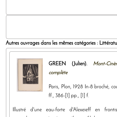
Autres ouvrages dans les mêmes catégories : Littérature
GREEN (Julien).
Mont-Cinè
complète
Paris, Plon, 1928 In-8 broché, co
ff., 386-[1] pp., [1] f.
Illustré d'une eau-forte d'Alexeieff en fron