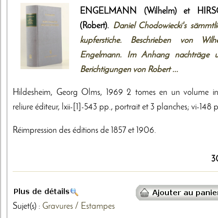
ENGELMANN (Wilhelm) et HIRS
(Robert).
Daniel Chodowiecki's sämmtli
kupferstiche. Beschrieben von Wilh
Engelmann. Im Anhang nachträge 
Berichtigungen von Robert ...
Hildesheim, Georg Olms, 1969 2 tomes en un volume in
reliure éditeur, lxii-[1]-543 pp., portrait et 3 planches; vi-148 
Réimpression des éditions de 1857 et 1906.
3
Sujet(s) :
Gravures / Estampes