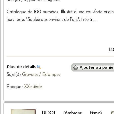
Catalogue de 100 numéros. Illustré d'une eau-forte origin
hors-texte, "Saulée aux environs de Paris", tirée à ...
14
Sujet(s) :
Gravures / Estampes
Epoque :
XXe siècle
DIDOT (Ambroise Firmin).
Es