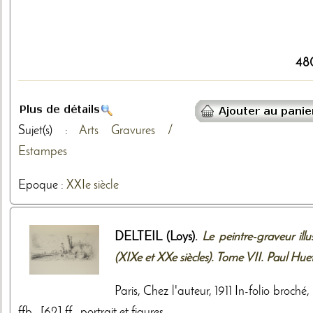
48
Sujet(s) :
Arts
Gravures /
Estampes
Epoque :
XXIe siècle
DELTEIL (Loys).
Le peintre-graveur illu
(XIXe et XXe siècles). Tome VII. Paul Hue
Paris, Chez l'auteur, 1911 In-folio broché,
ffb., [62] ff., portrait et figures.