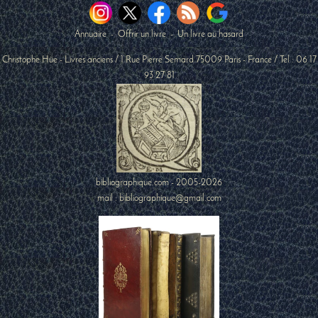
Annuaire
-
Offrir un livre
-
Un livre au hasard
Christophe Hüe - Livres anciens
/
1 Rue Pierre Semard
75009
Paris
-
France
/ Tel :
06 17
93 27 81
bibliographique.com - 2005-2026
mail : bibliographique@gmail.com