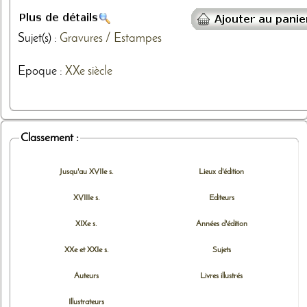
Sujet(s) :
Gravures / Estampes
Epoque :
XXe siècle
Classement :
Jusqu'au XVIIe s.
Lieux d'édition
XVIIIe s.
Editeurs
XIXe s.
Années d'édition
XXe et XXIe s.
Sujets
Auteurs
Livres illustrés
Illustrateurs