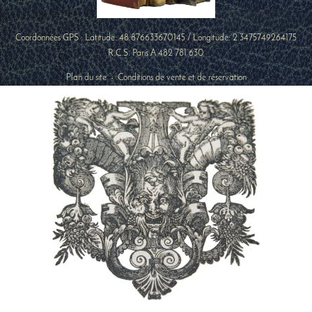
Coordonnées GPS : Latitude:
48.876633670145
/ Longitude:
2.3475749264175
R.C.S. Paris A 482 781 630
Plan du site
-
Conditions de vente et de réservation