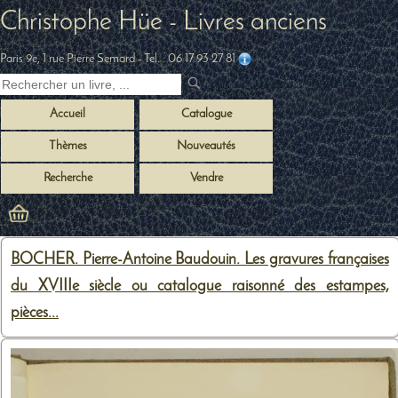
Christophe Hüe - Livres anciens
Paris 9e, 1 rue Pierre Semard
- Tel. :
06 17 93 27 81
Accueil
Catalogue
Thèmes
Nouveautés
Recherche
Vendre
BOCHER. Pierre-Antoine Baudouin. Les gravures françaises
du XVIIIe siècle ou catalogue raisonné des estampes,
pièces...