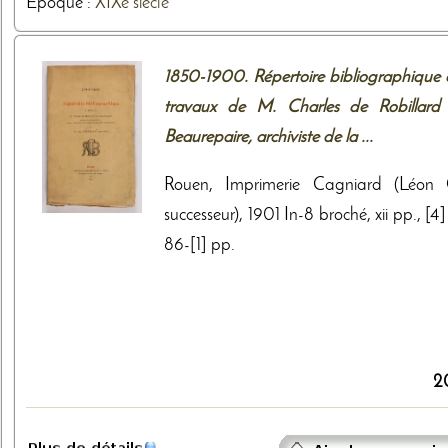
Epoque :
XIXe siècle
1850-1900. Répertoire bibliographique 
travaux de M. Charles de Robillard
Beaurepaire, archiviste de la ...
Rouen, Imprimerie Cagniard (Léon 
successeur), 1901 In-8 broché, xii pp., [4] 
86-[1] pp.
2