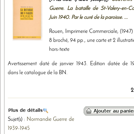
Guerre. La bataille de St-Valery-en-Ca
Juin 1940. Par le curé de la paroisse. ...
Rouen, Imprimerie Commerciale, (1947) 
8 broché, 94 pp., une carte et 2 illustrat
hors-texte
Avertissement daté de janvier 1943. Edition datée de 1
dans le catalogue de la BN.
2
Sujet(s) :
Normandie
Guerre de
1939-1945