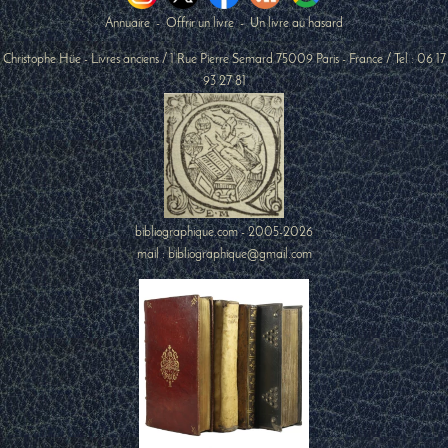
Annuaire
-
Offrir un livre
-
Un livre au hasard
Christophe Hüe - Livres anciens
/
1 Rue Pierre Semard
75009
Paris
-
France
/ Tel :
06 17
93 27 81
bibliographique.com - 2005-2026
mail : bibliographique@gmail.com