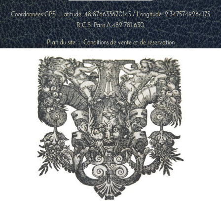
Coordonnées GPS : Latitude:
48.876633670145
/ Longitude:
2.3475749264175
R.C.S. Paris A 482 781 630
Plan du site
-
Conditions de vente et de réservation