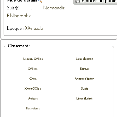
Sujet(s) :
Normandie
Bibliographie
Epoque :
XXe siècle
Classement :
Jusqu'au XVIIe s.
Lieux d'édition
XVIIIe s.
Editeurs
XIXe s.
Années d'édition
XXe et XXIe s.
Sujets
Auteurs
Livres illustrés
Illustrateurs