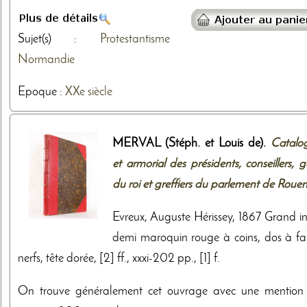
Sujet(s) :
Protestantisme
Normandie
Epoque :
XXe siècle
MERVAL (Stéph. et Louis de).
Catalo
et armorial des présidents, conseillers, 
du roi et greffiers du parlement de Rouen,
Evreux, Auguste Hérissey, 1867 Grand in
demi maroquin rouge à coins, dos à fa
nerfs, tête dorée, [2] ff., xxxi-202 pp., [1] f.
On trouve généralement cet ouvrage avec une mention