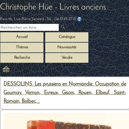
Christophe Hüe - Livres anciens
Paris 9e, 1 rue Pierre Semard
- Tel. :
06 17 93 27 81
Accueil
Catalogue
Thèmes
Nouveautés
Recherche
Vendre
DESSOLINS. Les prussiens en Normandie. Occupation de
Gournay, Vernon, Evreux, Gisors, Rouen, Elbeuf, Saint-
Romain, Bolbec,...