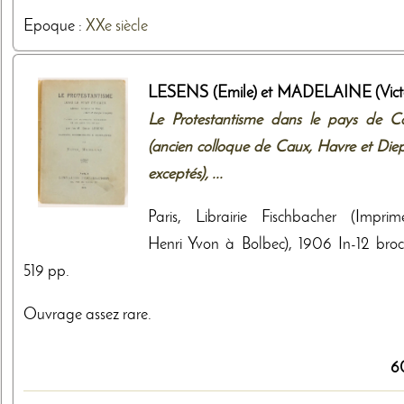
Epoque :
XXe siècle
LESENS (Emile) et MADELAINE (Victo
Le Protestantisme dans le pays de C
(ancien colloque de Caux, Havre et Die
exceptés), ...
Paris, Librairie Fischbacher (Imprime
Henri Yvon à Bolbec), 1906 In-12 broc
519 pp.
Ouvrage assez rare.
6