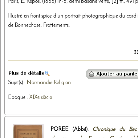
Paris, E. Repos, (1866) In-8, demi basane verte, [2] ff., 491 
Illustré en frontispice d'un portrait photographique du card
de Bonnechose. Frottements.
3
Sujet(s) :
Normandie
Religion
Epoque :
XIXe siècle
POREE (Abbé).
Chronique du Bec