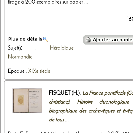
tirage à 200 exemplaires sur papier ...
16
Sujet(s) :
Héraldique
Normandie
Epoque :
XIXe siècle
FISQUET (H.).
La France pontificale (Ga
christiana). Histoire chronologique
biographique des archevêques et évêq
de tous ...