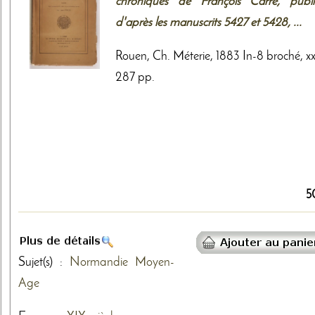
chroniques de François Carré, publi
d'après les manuscrits 5427 et 5428, ...
Rouen, Ch. Méterie, 1883 In-8 broché, xx
287 pp.
5
Sujet(s) :
Normandie
Moyen-
Age