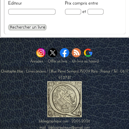
Editeur
Prix
compris entre
et
Annuaire
-
Offrir un livre
-
Un livre au hasard
Christophe Hüe - Livres anciens
/
1 Rue Pierre Semard
75009
Paris
-
France
/ Tel :
06 17
93 27 81
bibliographique.com - 2005-2026
mail : bibliographique@gmail.com