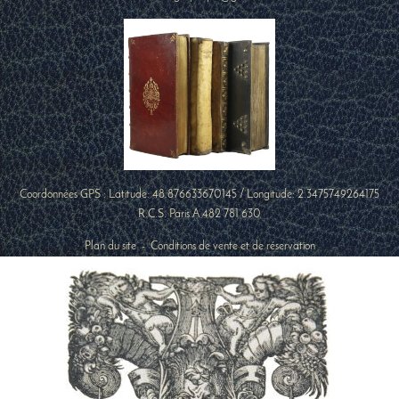
Coordonnées GPS : Latitude:
48.876633670145
/ Longitude:
2.3475749264175
R.C.S. Paris A 482 781 630
Plan du site
-
Conditions de vente et de réservation