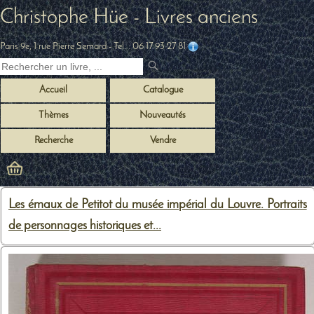
Christophe Hüe - Livres anciens
Paris 9e, 1 rue Pierre Semard
- Tel. :
06 17 93 27 81
Accueil
Catalogue
Thèmes
Nouveautés
Recherche
Vendre
Les émaux de Petitot du musée impérial du Louvre. Portraits
de personnages historiques et...