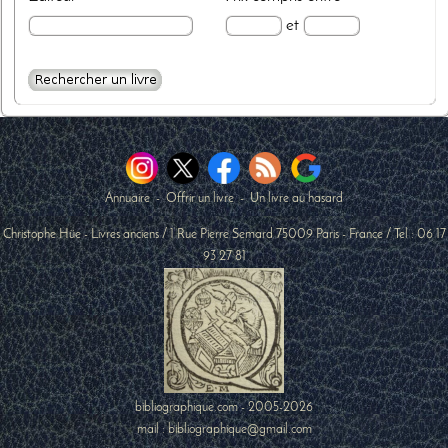
et
Annuaire
-
Offrir un livre
-
Un livre au hasard
Christophe Hüe - Livres anciens
/
1 Rue Pierre Semard
75009
Paris
-
France
/ Tel :
06 17
93 27 81
bibliographique.com - 2005-2026
mail : bibliographique@gmail.com