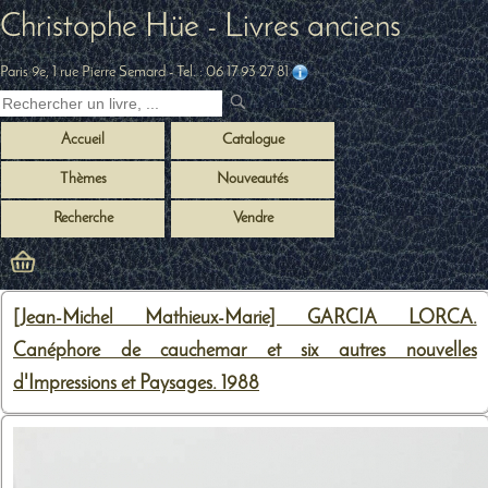
Christophe Hüe - Livres anciens
Paris 9e, 1 rue Pierre Semard
- Tel. :
06 17 93 27 81
Accueil
Catalogue
Thèmes
Nouveautés
Recherche
Vendre
[Jean-Michel Mathieux-Marie] GARCIA LORCA.
Canéphore de cauchemar et six autres nouvelles
d'Impressions et Paysages. 1988