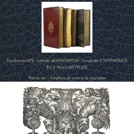
Coordonnées GPS : Latitude:
48.876633670145
/ Longitude:
2.3475749264175
R.C.S. Paris A 482 781 630
Plan du site
-
Conditions de vente et de réservation