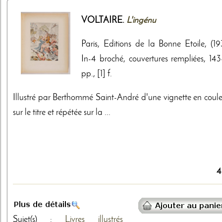
VOLTAIRE.
L'ingénu
Paris, Editions de la Bonne Etoile, (19
In-4 broché, couvertures rempliées, 143-
pp., [1] f.
Illustré par Berthommé Saint-André d'une vignette en coule
sur le titre et répétée sur la ...
4
Sujet(s) :
Livres illustrés