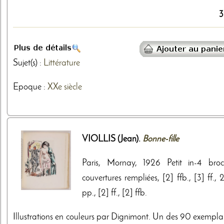
3
Sujet(s) :
Littérature
Epoque :
XXe siècle
VIOLLIS (Jean).
Bonne-fille
Paris, Mornay, 1926 Petit in-4 broc
couvertures rempliées, [2] ffb., [3] ff.,
pp., [2] ff., [2] ffb.
Illustrations en couleurs par Dignimont. Un des 90 exemplai