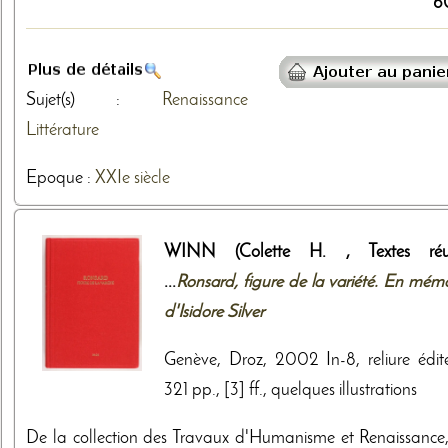
6
Sujet(s) :
Renaissance
Littérature
Epoque :
XXIe siècle
WINN (Colette H. , Textes réu
...
Ronsard, figure de la variété. En mémo
d'Isidore Silver
Genève, Droz, 2002 In-8, reliure édite
321 pp., [3] ff., quelques illustrations
De la collection des Travaux d'Humanisme et Renaissance,