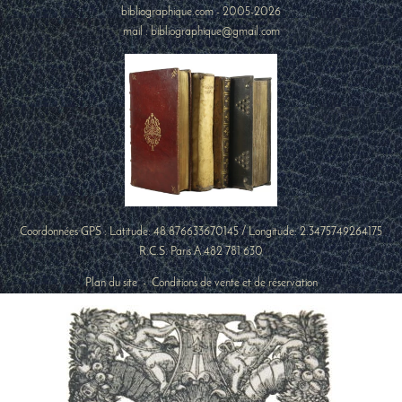
bibliographique.com - 2005-2026
mail : bibliographique@gmail.com
Coordonnées GPS : Latitude:
48.876633670145
/ Longitude:
2.3475749264175
R.C.S. Paris A 482 781 630
Plan du site
-
Conditions de vente et de réservation