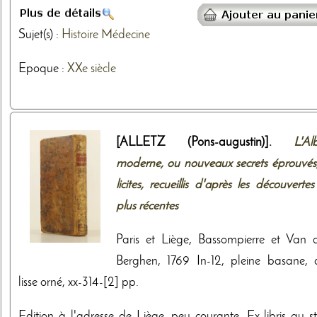
Sujet(s) :
Histoire
Médecine
Epoque :
XXe siècle
[ALLETZ (Pons-augustin)].
L'Al
moderne, ou nouveaux secrets éprouvés,
licites, recueillis d'après les découvertes
plus récentes
Paris et Liège, Bassompierre et Van 
Berghen, 1769 In-12, pleine basane, 
lisse orné, xx-314-[2] pp.
Edition à l'adresse de Liège, peu courante. Ex-libris au st