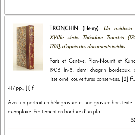
TRONCHIN (Henry).
Un médecin
XVIIIe siècle. Théodore Tronchin (17
1781), d'après des documents inédits
Paris et Genève, Plon-Nourrit et Künd
1906 In-8, demi chagrin bordeaux, 
lisse orné, couvertures conservées, [2] ff., 
417 pp., [1] f.
Avec un portrait en héliogravure et une gravure hors texte. 
exemplaire. Frottement en bordure d'un plat. ...
5