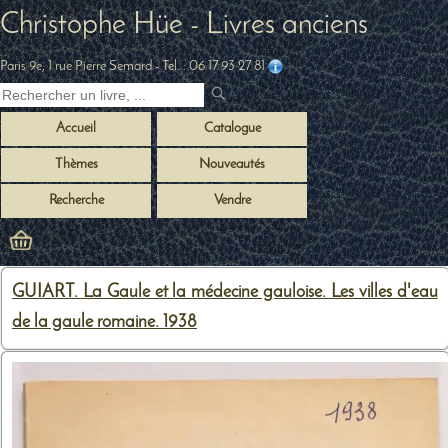
Christophe Hüe - Livres anciens
Paris 9e, 1 rue Pierre Semard
- Tel. :
06 17 93 27 81
Accueil
Catalogue
Thèmes
Nouveautés
Recherche
Vendre
GUIART. La Gaule et la médecine gauloise. Les villes d'eau
de la gaule romaine. 1938