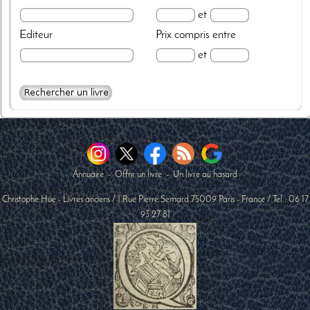
et
Editeur
Prix
compris entre
et
Annuaire
-
Offrir un livre
-
Un livre au hasard
Christophe Hüe - Livres anciens
/
1 Rue Pierre Semard
75009
Paris
-
France
/ Tel :
06 17
93 27 81