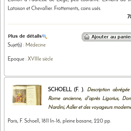
Latoison et Chevallier. Frottements, coins usés.
7
Sujet(s) :
Médecine
Epoque :
XVIIIe siècle
SCHOELL (F. ).
Description abrégée
Rome ancienne, d'après Ligorius, Dona
Nardini, Adler et des voyageurs modern
Paris, F. Schoell, 1811 In-16, pleine basane, 220 pp.