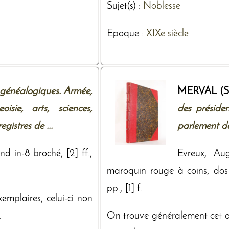
Sujet(s) :
Noblesse
Epoque :
XIXe siècle
généalogiques. Armée,
MERVAL (St
oisie, arts, sciences,
des présiden
gistres de ...
parlement de
d in-8 broché, [2] ff.,
Evreux, Au
maroquin rouge à coins, dos à
pp., [1] f.
mplaires, celui-ci non
.
On trouve généralement cet 