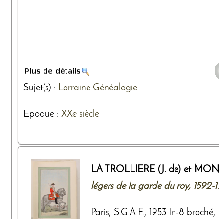
Sujet(s) :
Lorraine
Généalogie
Epoque :
XXe siècle
LA TROLLIERE (J. de) et MON
légers de la garde du roy, 1592-
Paris, S.G.A.F., 1953 In-8 broché, xi