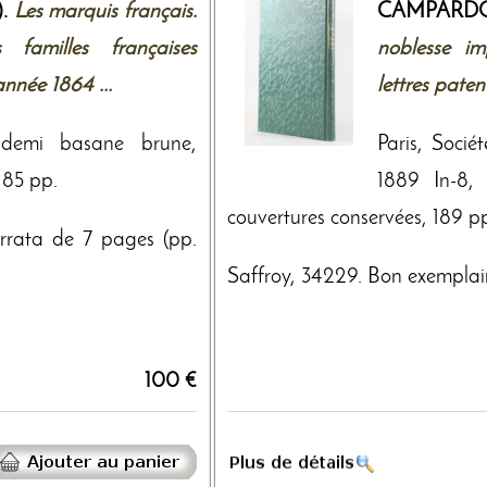
).
Les marquis français.
CAMPARDO
familles françaises
noblesse im
année 1864 ...
lettres paten
 demi basane brune,
Paris, Socié
-185 pp.
1889 In-8, 
couvertures conservées, 189 p
errata de 7 pages (pp.
Saffroy, 34229. Bon exemplai
100 €