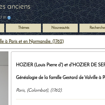
es anciens
27 81
Thèmes
Nouveautés
Recherche
le à Paris et en Normandie. (1762)
HOZIER (Louis Pierre d') et d'HOZIER DE S
Généalogie de la famille Gestard de Valville à 
Paris
,
(Colombat)
,
(1762)
.