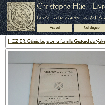
Christophe Hüe - Livr
Paris 9e, 1 rue Pierre Semard
- Tel. :
06 17 93 
Accueil
Catalogue
HOZIER. Généalogie de la famille Gestard de Valvil