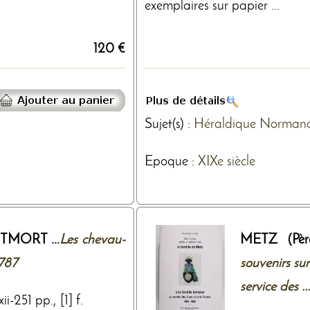
exemplaires sur papier ...
120 €
Sujet(s) :
Héraldique
Normand
Epoque :
XIXe siècle
TMORT ...
Les chevau-
METZ (Pèr
1787
souvenirs sur
service des ...
i-251 pp., [1] f.