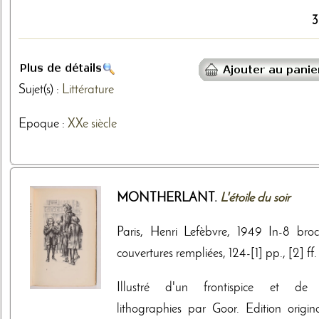
3
Sujet(s) :
Littérature
Epoque :
XXe siècle
MONTHERLANT.
L'étoile du soir
Paris, Henri Lefèbvre, 1949 In-8 broc
couvertures rempliées, 124-[1] pp., [2] ff.
Illustré d'un frontispice et de
lithographies par Goor. Edition origina