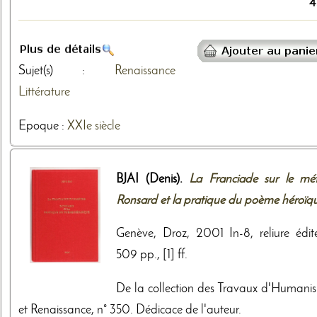
4
Sujet(s) :
Renaissance
Littérature
Epoque :
XXIe siècle
BJAI (Denis).
La Franciade sur le méti
Ronsard et la pratique du poème héroïq
Genève, Droz, 2001 In-8, reliure édite
509 pp., [1] ff.
De la collection des Travaux d'Humani
et Renaissance, n° 350. Dédicace de l'auteur.