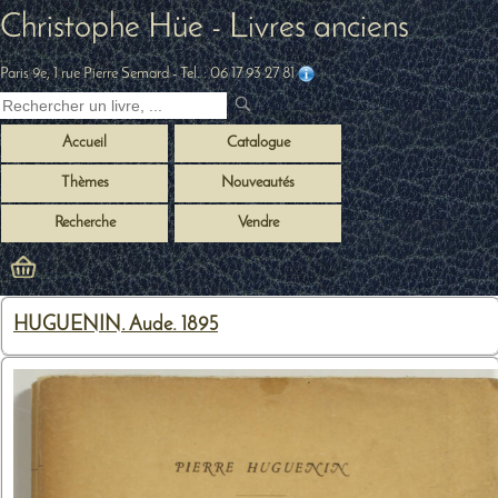
Christophe Hüe - Livres anciens
Paris 9e, 1 rue Pierre Semard
- Tel. :
06 17 93 27 81
Accueil
Catalogue
Thèmes
Nouveautés
Recherche
Vendre
HUGUENIN. Aude. 1895