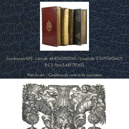
Coordonnées GPS : Latitude:
48.876633670145
/ Longitude:
2.3475749264175
R.C.S. Paris A 482 781 630
Plan du site
-
Conditions de vente et de réservation