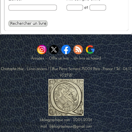
et
Annuaire
-
Offrir un livre
-
Un livre au hasard
Christophe Hüe - Livres anciens
/
1 Rue Pierre Semard
75009
Paris
-
France
/ Tel :
06 17
93 27 81
bibliographique.com - 2005-2026
mail : bibliographique@gmail.com