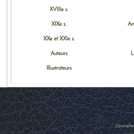
XVIIIe s.
XIXe s.
An
XXe et XXIe s.
Auteurs
L
Illustrateurs
Christophe