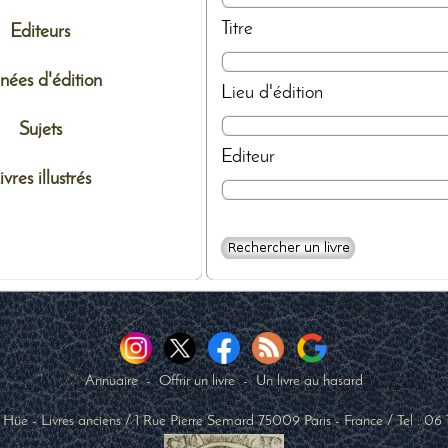
Titre
Editeurs
nées d'édition
Lieu d'édition
Sujets
Editeur
ivres illustrés
Annuaire
-
Offrir un livre
-
Un livre au hasard
 Hüe - Livres anciens
/
1 Rue Pierre Semard
75009
Paris
-
France
/ Tel :
06 