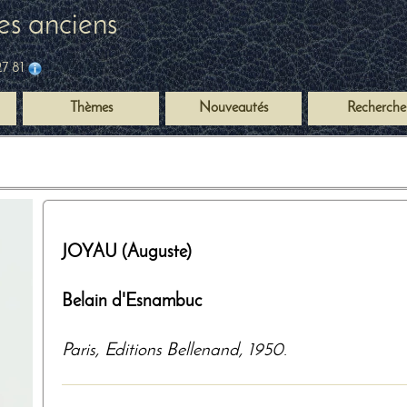
es anciens
27 81
Thèmes
Nouveautés
Recherche
JOYAU (Auguste)
Belain d'Esnambuc
Paris
,
Editions Bellenand
,
1950
.