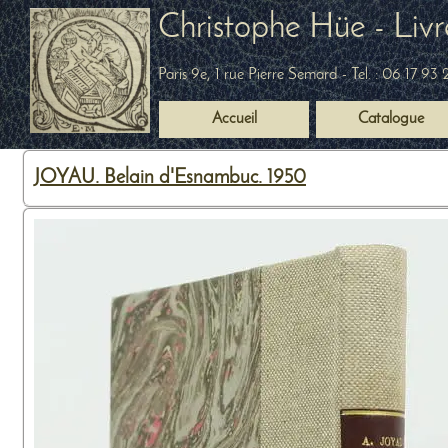
Christophe Hüe - Livr
Paris 9e, 1 rue Pierre Semard
- Tel. :
06 17 93 
Accueil
Catalogue
JOYAU. Belain d'Esnambuc. 1950