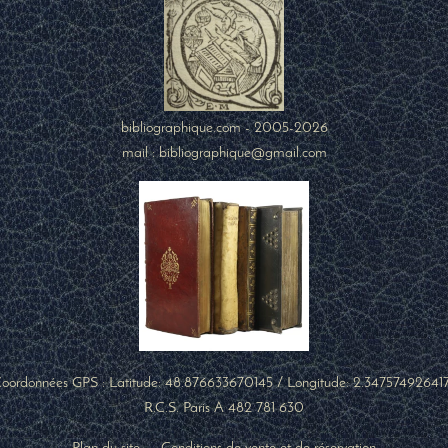
bibliographique.com - 2005-2026
mail : bibliographique@gmail.com
oordonnées GPS : Latitude:
48.876633670145
/ Longitude:
2.34757492641
R.C.S. Paris A 482 781 630