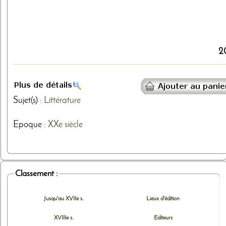
2
Sujet(s) :
Littérature
Epoque :
XXe siècle
Classement :
Jusqu'au XVIIe s.
Lieux d'édition
XVIIIe s.
Editeurs