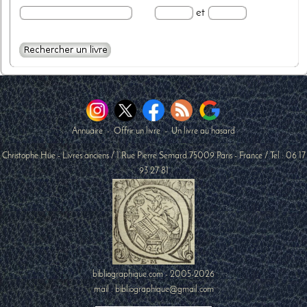
et
Annuaire
-
Offrir un livre
-
Un livre au hasard
Christophe Hüe - Livres anciens
/
1 Rue Pierre Semard
75009
Paris
-
France
/ Tel :
06 17
93 27 81
bibliographique.com - 2005-2026
mail : bibliographique@gmail.com