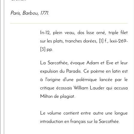
Paris
,
Barbou
,
1771
.
In-12, plein veau, dos lisse orné, triple filet
sur les plats, tranches dorées, [1] f., lxxii-269-
[3] pp.
La Sarcothée, évoque Adam et Eve et leur
expulsion du Paradis. Ce poème en latin est
à l'origine d'une polémique lancée par le
critique écossais William Lauder qui accusa
Milton de plagiat.
Le volume contient entre autre une longue
introduction en français sur la Sarcothée.