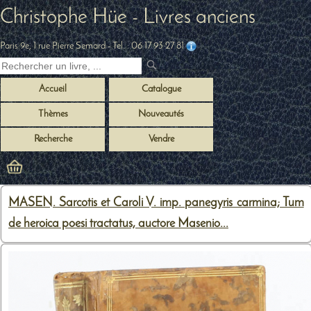
Christophe Hüe - Livres anciens
Paris 9e, 1 rue Pierre Semard
- Tel. :
06 17 93 27 81
Accueil
Catalogue
Thèmes
Nouveautés
Recherche
Vendre
MASEN. Sarcotis et Caroli V. imp. panegyris carmina; Tum
de heroica poesi tractatus, auctore Masenio...