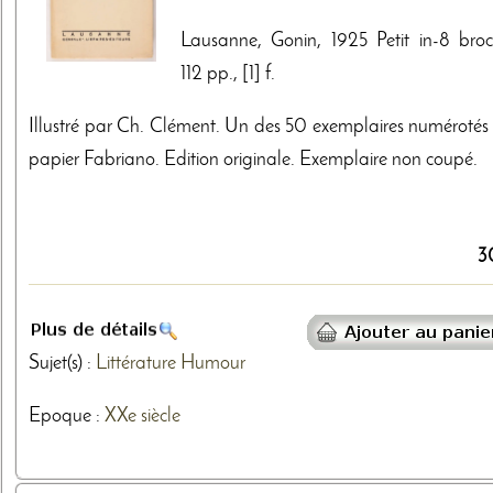
Lausanne, Gonin, 1925 Petit in-8 broc
112 pp., [1] f.
Illustré par Ch. Clément. Un des 50 exemplaires numérotés 
papier Fabriano. Edition originale. Exemplaire non coupé.
3
Sujet(s) :
Littérature
Humour
Epoque :
XXe siècle