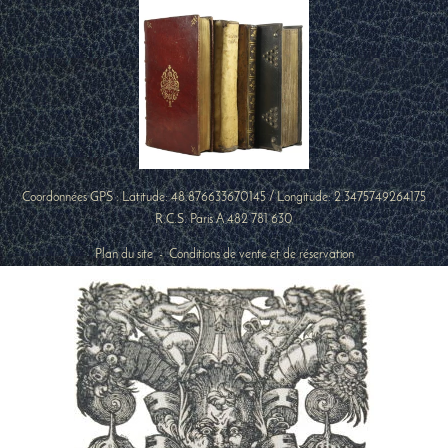
Coordonnées GPS : Latitude:
48.876633670145
/ Longitude:
2.3475749264175
R.C.S. Paris A 482 781 630
Plan du site
-
Conditions de vente et de réservation