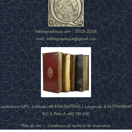
bibliographique.com - 2005-2026
mail : bibliographique@gmail.com
oordonnées GPS : Latitude:
48.876633670145
/ Longitude:
2.34757492641
R.C.S. Paris A 482 781 630
Plan du site
-
Conditions de vente et de réservation