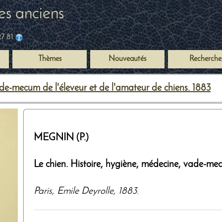
es anciens
27 81
Thèmes
Nouveautés
Recherche
e-mecum de l'éleveur et de l'amateur de chiens. 1883
MEGNIN (P.)
Le chien. Histoire, hygiène, médecine, vade-mec
Paris
,
Emile Deyrolle
,
1883
.