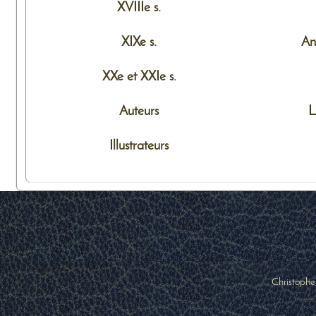
XVIIIe s.
XIXe s.
An
XXe et XXIe s.
Auteurs
L
Illustrateurs
Christophe