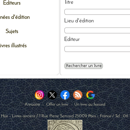
Titre
Editeurs
nées d'édition
Lieu d'édition
Sujets
Editeur
ivres illustrés
Annuaire
-
Offrir un livre
-
Un livre au hasard
 Hüe - Livres anciens
/
1 Rue Pierre Semard
75009
Paris
-
France
/ Tel :
06 