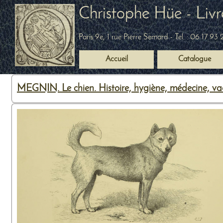
Christophe Hüe - Livr
Paris 9e, 1 rue Pierre Semard
- Tel. :
06 17 93 
Accueil
Catalogue
MEGNIN. Le chien. Histoire, hygiène, médecine, vad